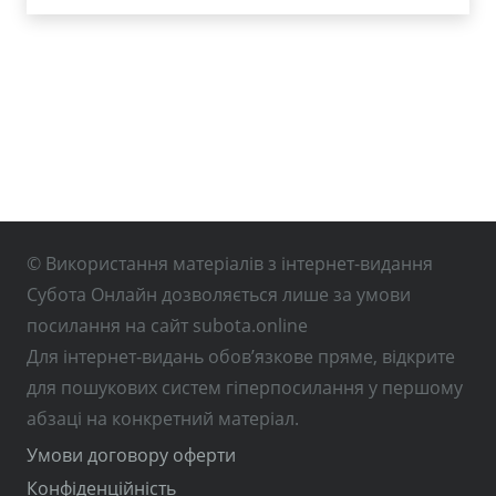
© Використання матеріалів з інтернет-видання
Субота Онлайн дозволяється лише за умови
посилання на сайт subota.online
Для інтернет-видань обов’язкове пряме, відкрите
для пошукових систем гіперпосилання у першому
абзаці на конкретний матеріал.
Умови договору оферти
Конфіденційність