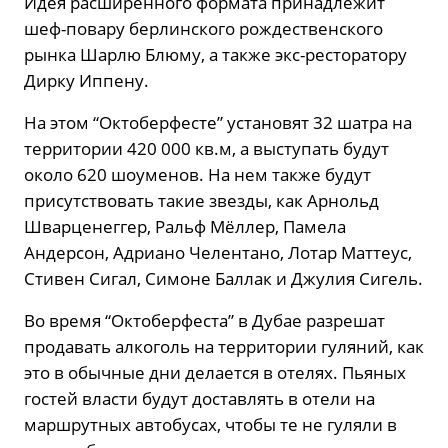
Идея расширенного формата принадлежит
шеф-повару берлинского рождественского
рынка Шарлю Блюму, а также экс-ресторатору
Дирку Иппену.
На этом “Октоберфесте” установят 32 шатра на
территории 420 000 кв.м, а выступать будут
около 620 шоуменов. На нем также будут
присутствовать такие звезды, как Арнольд
Шварценеггер, Ральф Мёллер, Памела
Андерсон, Адриано Челентано, Лотар Маттеус,
Стивен Сигал, Симоне Баллак и Джулия Сигель.
Во время “Октоберфеста” в Дубае разрешат
продавать алкоголь на территории гуляний, как
это в обычные дни делается в отелях. Пьяных
гостей власти будут доставлять в отели на
маршрутных автобусах, чтобы те не гуляли в