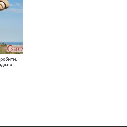
зробити,
адісно