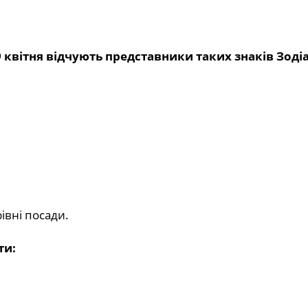
 квітня відчують представники таких знаків Зодіа
івні посади.
ти: