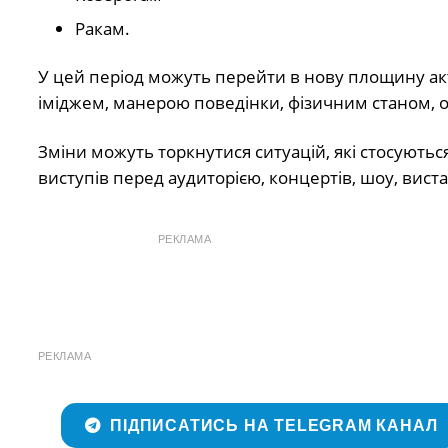
Ракам️.
У цей період можуть перейти в нову площину акт
іміджем, манерою поведінки, фізичним станом, о
Зміни можуть торкнутися ситуацій, які стосуються
виступів перед аудиторією, концертів, шоу, вист
РЕКЛАМА
РЕКЛАМА
ПІДПИСАТИСЬ НА TELEGRAM КАНАЛ