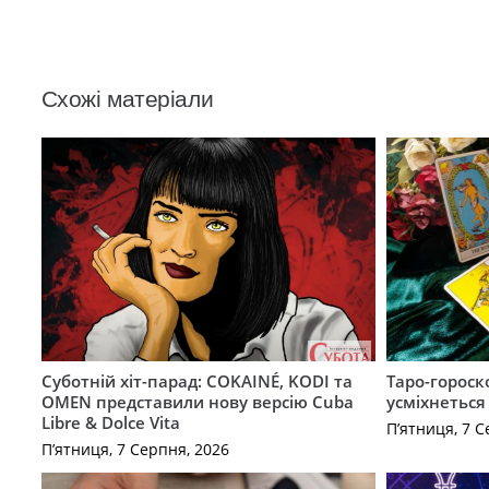
Схожі матеріали
Суботній хіт-парад: COKAINÉ, KODI та
Таро-гороск
OMEN представили нову версію Cuba
усміхнеться
Libre & Dolce Vita
П’ятниця, 7 С
П’ятниця, 7 Серпня, 2026