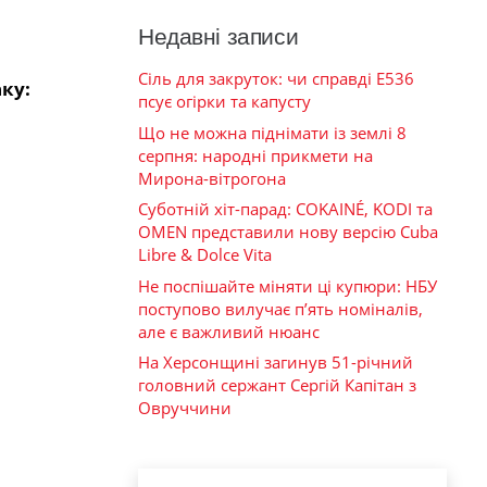
Недавні записи
Сіль для закруток: чи справді Е536
ку:
псує огірки та капусту
Що не можна піднімати із землі 8
серпня: народні прикмети на
Мирона-вітрогона
Суботній хіт-парад: COKAINÉ, KODI та
OMEN представили нову версію Cuba
Libre & Dolce Vita
Не поспішайте міняти ці купюри: НБУ
поступово вилучає п’ять номіналів,
але є важливий нюанс
На Херсонщині загинув 51-річний
головний сержант Сергій Капітан з
Овруччини