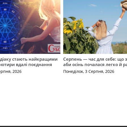
одіаку стають найкращими
Серпень — час для себе: що 
чотири вдалі поєднання
аби осінь почалася легко й р
ерпня, 2026
Понеділок, 3 Серпня, 2026