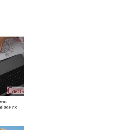
ень
діваних