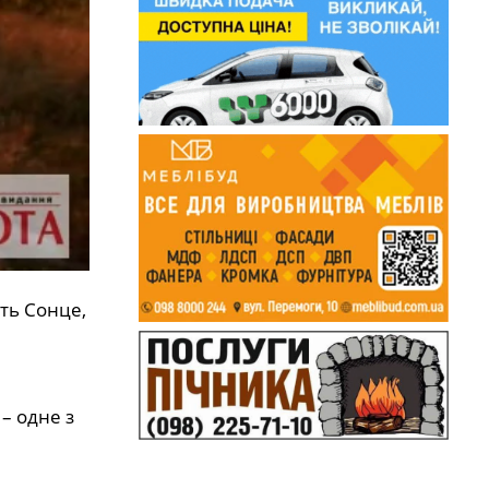
ить Сонце,
– одне з