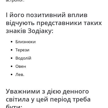
І його позитивний вплив
відчують представники таких
знаків Зодіаку:
Близнюки
Терези
Водолій
Овен️
Лев.
Уважними з дією денного
світила у цей період треба
бути: