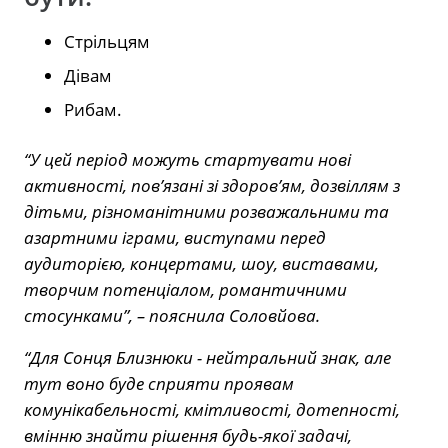
Стрільцям
Дівам️
Рибам.
“У цей період можуть стартувати нові
активності, пов’язані зі здоров’ям, дозвіллям з
дітьми, різноманітними розважальними та
азартними іграми, виступами перед
аудиторією, концертами, шоу, виставами,
творчим потенціалом, романтичними
стосунками”, – пояснила Соловйова.
“Для Сонця Близнюки ️- нейтральний знак, але
тут воно буде сприяти проявам
комунікабельності, кмітливості, дотепності,
вмінню знайти рішення будь-якої задачі,