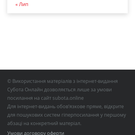
« Лип
© Використання матеріалів з інтернет-видання
Субота Онлайн дозволяється лише за умови
посилання на сайт subota.online
Для інтернет-видань обов’язкове пряме, відкрите
для пошукових систем гіперпосилання у першому
абзаці на конкретний матеріал.
Умови договору оферти