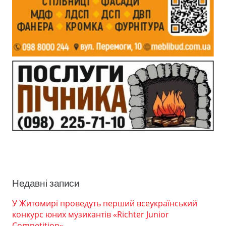
Недавні записи
У Житомирі проведуть перший всеукраїнський
конкурс юних музикантів «Richter Junior
Competition»