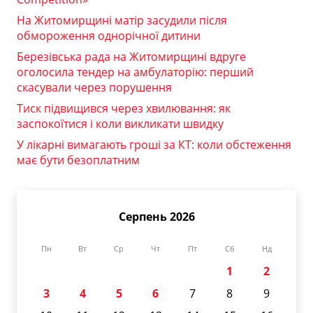
На Житомирщині матір засудили після
обмороження однорічної дитини
Березівська рада на Житомирщині вдруге
оголосила тендер на амбулаторію: перший
скасували через порушення
Тиск підвищився через хвилювання: як
заспокоїтися і коли викликати швидку
У лікарні вимагають гроші за КТ: коли обстеження
має бути безоплатним
Серпень 2026
Пн
Вт
Ср
Чт
Пт
Сб
Нд
1
2
3
4
5
6
7
8
9