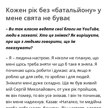
Кожен рік без «батальйону» у
мене свята не буває
– Ви так класно ведете свої блоги на YouTube,
люди в захваті. Хто це знімає? Як вирішуєте,
про що з людьми говорити, що їм
показувати?
– Я – людина настрою. Я ніколи не планую, що
мені щось треба зняти чи що б таке я зняла. Я
починаю щось робити і думаю: ага, якщо я
роблю це для себе, то зроблю і для людей.
Знімати мені дуже складно. Ще як був живий
мій Сергій Миколайович, от уже рік пройшов,
як він помер, то він усе знімав. І він те починав,
він мене надихнув. Казав: «Наталко, ти медійна
особа, тебе мають бачити». Він настояв, а тепер