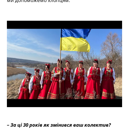
ми допоможемо хлопцям.
– За ці 30 років як змінився ваш колектив?