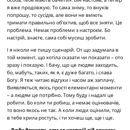
я вже продовжую. То сама зніму, то внуків
попрошу, то сусідів, але вони не вміють
тримати правильно об’єктив, щоб все зняти. Це
проблема. Немає проблеми з настроєм. Бо
настрій, знаєте, сама собі мусиш зробити.
І я ніколи не пишу сценарій. От що задумала в
той момент, що хотіла сказати чи показати – ото
зразу і показую. І бачу, що це людям заходить,
бо, мабуть, таких, як я, є дуже багато, і слава
Богу. Я теж читаю відгуки і часом аж заплачу.
Виявляється, якісь прості елементарні моменти
– а людям це потрібно. Тому буду і надалі це
робити. Бо коли ти робиш, а немає оцінювачів,
то воно якось не так. А коли люди оцінили, тоді
в тебе крила ростуть, і ти хочеш ще, ще і ще.
– Люди дякують вам за настрій під вашими