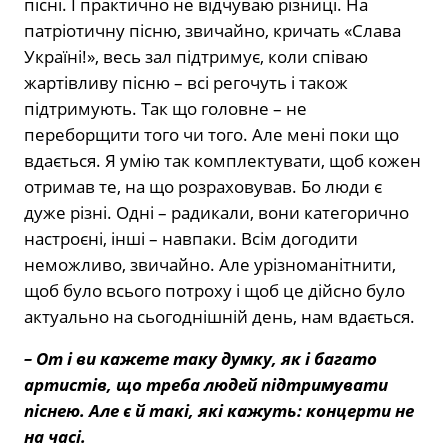
пісні. І практично не відчуваю різниці. На
патріотичну пісню, звичайно, кричать «Слава
Україні!», весь зал підтримує, коли співаю
жартівливу пісню – всі регочуть і також
підтримують. Так що головне – не
переборщити того чи того. Але мені поки що
вдається. Я умію так комплектувати, щоб кожен
отримав те, на що розраховував. Бо люди є
дуже різні. Одні – радикали, вони категорично
настроєні, інші – навпаки. Всім догодити
неможливо, звичайно. Але урізноманітнити,
щоб було всього потроху і щоб це дійсно було
актуально на сьогоднішній день, нам вдається.
– От і ви кажете таку думку, як і багато
артистів, що треба людей підтримувати
піснею. Але є й такі, які кажуть: концерти не
на часі.