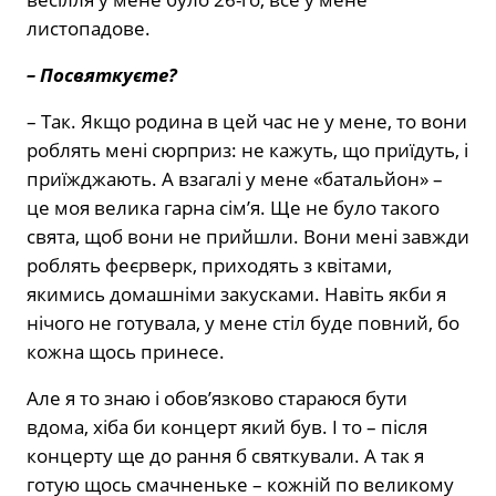
листопадове.
– Посвяткуєте?
– Так. Якщо родина в цей час не у мене, то вони
роблять мені сюрприз: не кажуть, що приїдуть, і
приїжджають. А взагалі у мене «батальйон» –
це моя велика гарна сім’я. Ще не було такого
свята, щоб вони не прийшли. Вони мені завжди
роблять феєрверк, приходять з квітами,
якимись домашніми закусками. Навіть якби я
нічого не готувала, у мене стіл буде повний, бо
кожна щось принесе.
Але я то знаю і обов’язково стараюся бути
вдома, хіба би концерт який був. І то – після
концерту ще до рання б святкували. А так я
готую щось смачненьке – кожній по великому