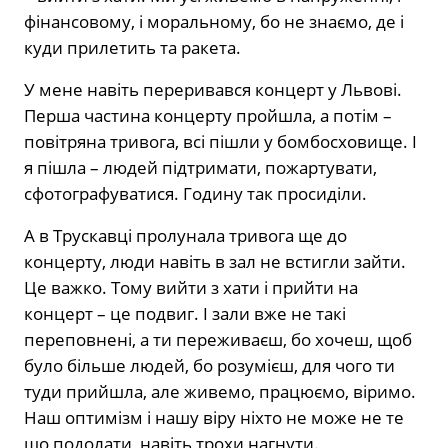
фінансовому, і моральному, бо не знаємо, де і
куди прилетить та ракета.
У мене навіть переривався концерт у Львові.
Перша частина концерту пройшла, а потім –
повітряна тривога, всі пішли у бомбосховище. І
я пішла – людей підтримати, пожартувати,
сфотографуватися. Годину так просиділи.
А в Трускавці пролунала тривога ще до
концерту, люди навіть в зал не встигли зайти.
Це важко. Тому вийти з хати і прийти на
концерт – це подвиг. І зали вже не такі
переповнені, а ти переживаєш, бо хочеш, щоб
було більше людей, бо розумієш, для чого ти
туди прийшла, але живемо, працюємо, віримо.
Наш оптимізм і нашу віру ніхто не може не те
що подолати, навіть трохи нагнути.