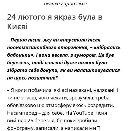
велика гарна сім’я
24 лютого я якраз була в
Києві
– Перша пісня, яку ви випустили після
повномасштабного вторгнення, – «Зібрались
бабоньки». І вона весела, з гумором. Це був
березень, тоді взагалі дуже важко було
зібрати себе докупи, як ви налаштовувалися
на щось позитивне?
– Я коли побачила, які всі нажахані, налякані, і
ти не знаєш, чого чекати, зрозуміла: треба
обов’язково цю атмосферу якось розрядити.
Насамперед – для себе. На YouTube пісня
вийшла 26 березня, бо поки зробили
фонограму, записали, а написали ми її