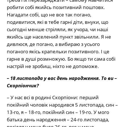
робити собі якийсь позитивний поштовх.
Нагадати собі, що не все так погано,
подивитися, які в тебе гарні діти, внуки, що
сьогодні менше стріляли, як учора, чи наші
якийсь ще населений пункт звільнили. Я не
дивлюся, де погано, а вибираю з усього
поганого якісь крапельки позитивного. І це
гарне в душі розмножую. Бо якщо ти сама собі
настрій не зробиш, ніхто не допоможе.
– 18 листопада у вас день народження. То ви –
Скорпіончик?
– У нас всі в родині Скорпіони: перший
покійний чоловік народився 5 листопада, син –
13-го, я – 18-го, покійний син – 19-го. У мого
батька день народження – 24-го листопада,
весілля у мене було 26-го, все у мене