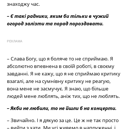
знаходжу час.
– Є такі радники, яким би тільки в чужий
огород залізти та порад пороздавати.
РЕКЛАМА
– Слава Богу, що я боляче то не сприймаю. Я
абсолютно впевнена в своїй роботі, в своєму
завданні. Я не кажу, що я не сприймаю критику
взагалі, але на сумнівну критику не реагую,
вона мене не засмучує. Я знаю, що більше
людей мене люблять, аніж тих, що не люблять.
– Якби не любили, то не йшли б на концерти.
– Звичайно. І я дякую за це. Це ж не так просто
– вийти з хати. Ми усі живемо в напруженні, і