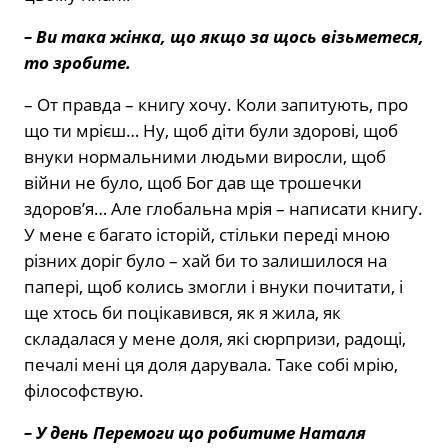
– Ви така жінка, що якщо за щось візьметеся,
то зробите.
– От правда – книгу хочу. Коли запитують, про
що ти мрієш… Ну, щоб діти були здорові, щоб
внуки нормальними людьми виросли, щоб
війни не було, щоб Бог дав ще трошечки
здоров’я… Але глобальна мрія – написати книгу.
У мене є багато історій, стільки переді мною
різних доріг було – хай би то залишилося на
папері, щоб колись змогли і внуки почитати, і
ще хтось би поцікавився, як я жила, як
складалася у мене доля, які сюрпризи, радощі,
печалі мені ця доля дарувала. Таке собі мрію,
філософствую.
– У день Перемоги що робитиме Наталя