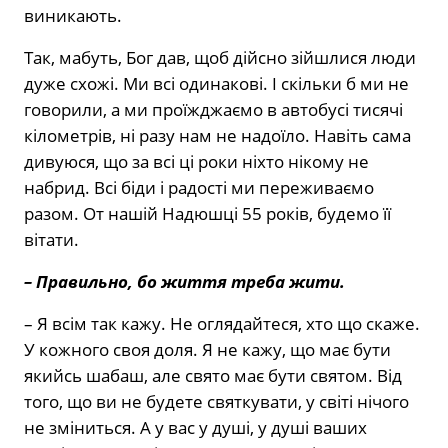
виникають.
Так, мабуть, Бог дав, щоб дійсно зійшлися люди
дуже схожі. Ми всі одинакові. І скільки б ми не
говорили, а ми проїжджаємо в автобусі тисячі
кілометрів, ні разу нам не надоїло. Навіть сама
дивуюся, що за всі ці роки ніхто нікому не
набрид. Всі біди і радості ми переживаємо
разом. От нашій Надюшці 55 років, будемо її
вітати.
– Правильно, бо життя треба жити.
– Я всім так кажу. Не оглядайтеся, хто що скаже.
У кожного своя доля. Я не кажу, що має бути
якийсь шабаш, але свято має бути святом. Від
того, що ви не будете святкувати, у світі нічого
не зміниться. А у вас у душі, у душі ваших