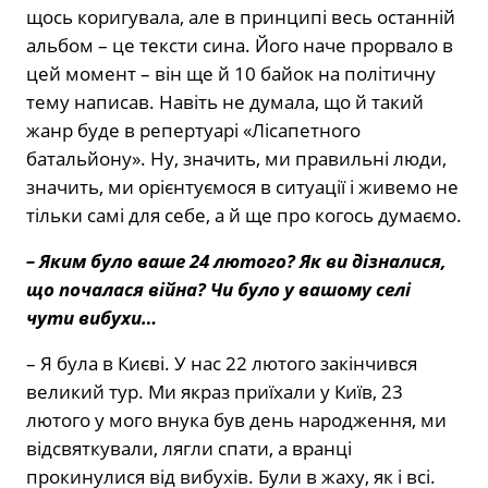
щось коригувала, але в принципі весь останній
альбом – це тексти сина. Його наче прорвало в
цей момент – він ще й 10 байок на політичну
тему написав. Навіть не думала, що й такий
жанр буде в репертуарі «Лісапетного
батальйону». Ну, значить, ми правильні люди,
значить, ми орієнтуємося в ситуації і живемо не
тільки самі для себе, а й ще про когось думаємо.
– Яким було ваше 24 лютого? Як ви дізналися,
що почалася війна? Чи було у вашому селі
чути вибухи…
– Я була в Києві. У нас 22 лютого закінчився
великий тур. Ми якраз приїхали у Київ, 23
лютого у мого внука був день народження, ми
відсвяткували, лягли спати, а вранці
прокинулися від вибухів. Були в жаху, як і всі.