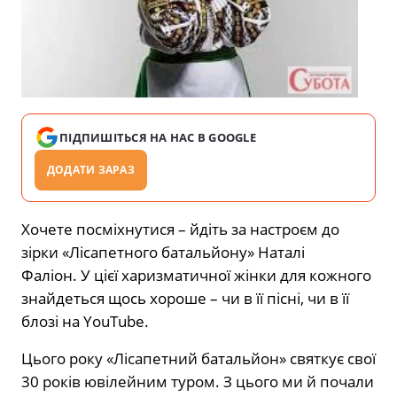
ПІДПИШІТЬСЯ НА НАС В GOOGLE
ДОДАТИ ЗАРАЗ
Хочете посміхнутися – йдіть за настроєм до
зірки «Лісапетного батальйону» Наталі
Фаліон. У цієї харизматичної жінки для кожного
знайдеться щось хороше – чи в її пісні, чи в її
блозі на YouTube.
Цього року «Лісапетний батальйон» святкує свої
30 років ювілейним туром. З цього ми й почали