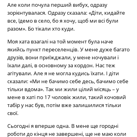
Але коли почула перший вибух, одразу
зорієнтувалася. Одразу сказала: «Діти, кидайте
все, їдемо в село, бо я хочу, щоб ми всі були
разом». Бо тікали хто куди.
Моя хата взагалі на той момент була наче
якийсь пункт переселенців. У мене дуже багато
друзів, вони приїжджали, у мене ночували і
їхали далі, в основному за кордон. Нас теж
агітували. Але я не могла кудись їхати. І діти
сказали: «Ми не бачимо себе десь, бачимо себе
тільки вдома». Так ми жили цілий місяць – у
мене в хаті по 17 чоловік жили, такий кочовий
табір у нас був, потім вже залишилися тільки
свої.
Сьогодні я вперше одна. В мене ще городні
роботи до кінця не завершені, ще не маю коли