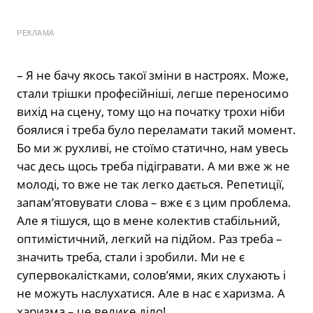
РЕКЛАМА
– Я не бачу якось такої зміни в настроях. Може,
стали трішки професійніші, легше переносимо
вихід на сцену, тому що на початку трохи ніби
боялися і треба було переламати такий момент.
Бо ми ж рухливі, не стоїмо статично, нам увесь
час десь щось треба підігравати. А ми вже ж не
молоді, то вже не так легко дається. Репетиції,
запам’ятовувати слова – вже є з цим проблема.
Але я тішуся, що в мене колектив стабільний,
оптимістичний, легкий на підйом. Раз треба –
значить треба, стали і зробили. Ми не є
супервокалістками, солов’ями, яких слухають і
не можуть наслухатися. Але в нас є харизма. А
харизма – це велике діло!