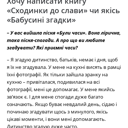
Хочу написати книгу
«Сходинки до слави» чи якісь
«Бабусині згадки»
– У вас вийшла пісня «Були часи». Вона лірична,
така пісня-спогади. А про що ви любите
згадувати? Які приємні часи?
– Я згадую дитинство, батьків, немає і дня, щоб
я їх не згадувала. У мене на кухні висять в рамці
їхні фотографії. Як тільки зайшла зранку на
кухню – привіталася, подивилася на всі
фотографії, мені це допомагає. У мене якийсь
зв’язок є. І для мене спогади дуже багато
означають. Якщо буває невдалий день, сідаю і
починаю згадувати щось з минулого, якісь
цікаві моменти, і вони мені допомагають.
Дитинство згадую дуже часто.