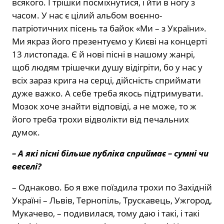
всякого. І трішки посміхнутися, і йти в ногу з
часом. У нас є цілий альбом воєнно-
патріотичних пісень та байок «Ми – з України».
Ми якраз його презентуємо у Києві на концерті
13 листопада. Є й нові пісні в нашому жанрі,
щоб людям трішечки душу відігріти, бо у нас у
всіх зараз крига на серці, дійсність сприймати
дуже важко. А себе треба якось підтримувати.
Мозок хоче знайти відповіді, а не може, то ж
його треба трохи відволікти від печальних
думок.
– А які пісні більше публіка сприймає – сумні чи
веселі?
– Однаково. Бо я вже поїздила трохи по Західній
Україні – Львів, Тернопіль, Трускавець, Ужгород,
Мукачево, – подивилася, тому даю і такі, і такі