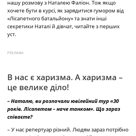
нашу розмову з Наталею Фаліон. Тож якщо
хочете бути в курсі, як зарядитися гумором від
«Лісапетного батальйону» та знати інші
секретики Наталі й дівчат, читайте з перших
уст.
РЕКЛАМА
В нас є харизма. А харизма –
це велике діло!
– Наталю, ви розпочали ювілейний тур «30
років. Лісапетом – наче танком». Що зараз
співаєте?
– У нас репертуар різний. Людям зараз потрібно