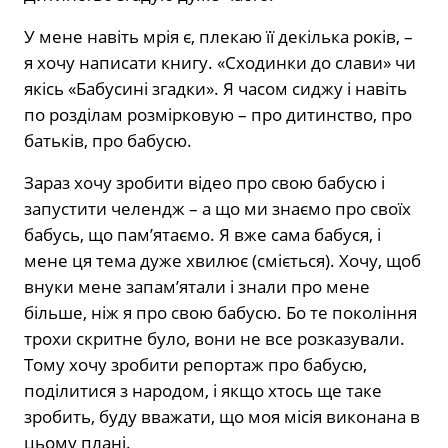
У мене навіть мрія є, плекаю її декілька років, –
я хочу написати книгу. «Сходинки до слави» чи
якісь «Бабусині згадки». Я часом сиджу і навіть
по розділам розмірковую – про дитинство, про
батьків, про бабусю.
Зараз хочу зробити відео про свою бабусю і
запустити челендж – а що ми знаємо про своїх
бабусь, що пам’ятаємо. Я вже сама бабуся, і
мене ця тема дуже хвилює (сміється). Хочу, щоб
внуки мене запам’ятали і знали про мене
більше, ніж я про свою бабусю. Бо те покоління
трохи скритне було, вони не все розказували.
Тому хочу зробити репортаж про бабусю,
поділитися з народом, і якщо хтось ще таке
зробить, буду вважати, що моя місія виконана в
цьому плані.