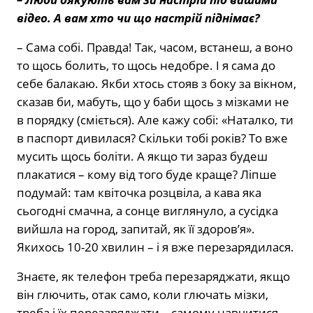
відео. А вам хто чи що настрій піднімає?
– Сама собі. Правда! Так, часом, встанеш, а воно
то щось болить, то щось недобре. І я сама до
себе балакаю. Якби хтось стояв з боку за вікном,
сказав би, мабуть, що у баби щось з мізками не
в порядку (сміється). Але кажу собі: «Наталко, ти
в паспорт дивилася? Скільки тобі років? То вже
мусить щось боліти. А якщо ти зараз будеш
плакатися – кому від того буде краще? Ліпше
подумай: там квіточка розцвіла, а кава яка
сьогодні смачна, а сонце виглянуло, а сусідка
вийшла на город, запитай, як її здоров’я».
Якихось 10-20 хвилин – і я вже перезарядилася.
Знаєте, як телефон треба перезаряджати, якщо
він глючить, отак само, коли глючать мізки,
треба і їх перезаряджати – самому навчитися