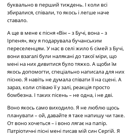
буквально в перший тиждень. І коли всі
збиралися, співали, то якось і легше наче
ставало.
А ще в мене є пісня «Він – з Бучі, вона – з
Ірпеня», яку я подарувала бучанським
переселенцям. У нас в селі жило 6 сімей з Бучі,
вони взагалі були налякані до такої міри, що
мені на них дивитися було тяжко. А щоби їм
якось допомогти, спеціально написала для них
пісню. Я навіть не думала співати її на сцені. А
зараз, коли співаю її у залі, реакція просто
бомбезна. І таких пісень – не одна, і не дві.
Воно якось само виходило. Я не люблю щось
планувати – ой, давайте я таке напишу чи таке.
От воно хочеться – і воно лягає на папір.
Патріотичні пісні мені писав мій син Сергій. Я