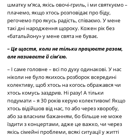
шматку м’яса, якісь овочі-гриль, і ми святкуємо –
плачемо, якщо хтось розповідає про біду,
регочемо про якусь радість, співаємо. У мене
такі дні народження щороку. Кожен рік без
«батальйону» у мене свята не буває.
– Це щастя, коли не тільки працюєте разом,
але називаєте й сім’єю.
– І саме головне – всі по духу одинакові. У нас
ніколи не було якихось розборок всередині
колективу, щоб хтось на когось ображався чи
хтось комусь заздрив. Ні разу! А тільки
подумати – я 30 років керую колективом! Якщо
хтось відійшов від нас, то або через хворобу,
або за власним бажанням, бо більше не може
їздити з концертами, адже це важко, чи через
якісь сімейні проблеми, всякі ситуації у житті