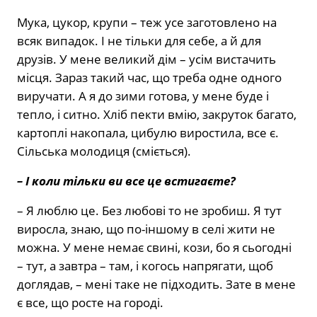
Мука, цукор, крупи – теж усе заготовлено на
всяк випадок. І не тільки для себе, а й для
друзів. У мене великий дім – усім вистачить
місця. Зараз такий час, що треба одне одного
виручати. А я до зими готова, у мене буде і
тепло, і ситно. Хліб пекти вмію, закруток багато,
картоплі накопала, цибулю виростила, все є.
Сільська молодиця (сміється).
– І коли тільки ви все це встигаєте?
– Я люблю це. Без любові то не зробиш. Я тут
виросла, знаю, що по-іншому в селі жити не
можна. У мене немає свині, кози, бо я сьогодні
– тут, а завтра – там, і когось напрягати, щоб
доглядав, – мені таке не підходить. Зате в мене
є все, що росте на городі.