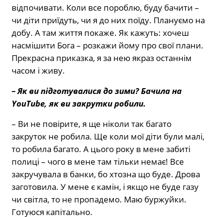
відпочивати. Коли все пороблю, буду бачити –
чи діти приїдуть, чи я до них поїду. Плануємо на
добу. А там життя покаже. Як кажуть: хочеш
насмішити Бога – розкажи йому про свої плани.
Прекрасна приказка, я за нею якраз останнім
часом і живу.
– Як ви підготувалися до зими? Бачила на
YouTube, як ви закрутки робили.
– Ви не повірите, я ще ніколи так багато
закруток не робила. Ще коли мої діти були малі,
то робила багато. А цього року в мене забиті
полиці – чого в мене там тільки немає! Все
закручувала в банки, бо хтозна що буде. Дрова
заготовила. У мене є камін, і якщо не буде газу
чи світла, то не пропадемо. Маю буржуйки.
Готуюся капітально.