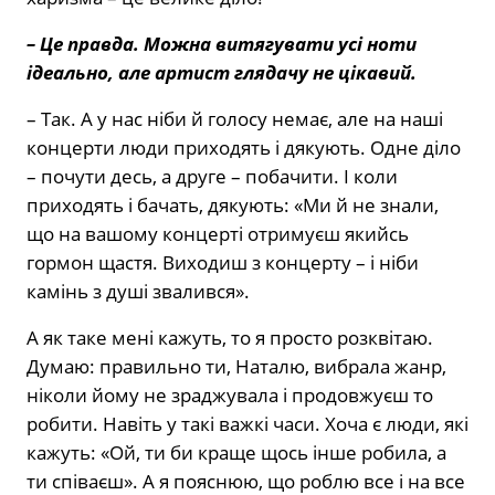
– Це правда. Можна витягувати усі ноти
ідеально, але артист глядачу не цікавий.
– Так. А у нас ніби й голосу немає, але на наші
концерти люди приходять і дякують. Одне діло
– почути десь, а друге – побачити. І коли
приходять і бачать, дякують: «Ми й не знали,
що на вашому концерті отримуєш якийсь
гормон щастя. Виходиш з концерту – і ніби
камінь з душі звалився».
А як таке мені кажуть, то я просто розквітаю.
Думаю: правильно ти, Наталю, вибрала жанр,
ніколи йому не зраджувала і продовжуєш то
робити. Навіть у такі важкі часи. Хоча є люди, які
кажуть: «Ой, ти би краще щось інше робила, а
ти співаєш». А я пояснюю, що роблю все і на все