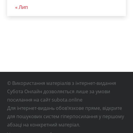
« Лип
© Використання матеріалів з інтернет-видання
Субота Онлайн дозволяється лише за умови
посилання на сайт subota.online
Для інтернет-видань обов’язкове пряме, відкрите
для пошукових систем гіперпосилання у першому
абзаці на конкретний матеріал.