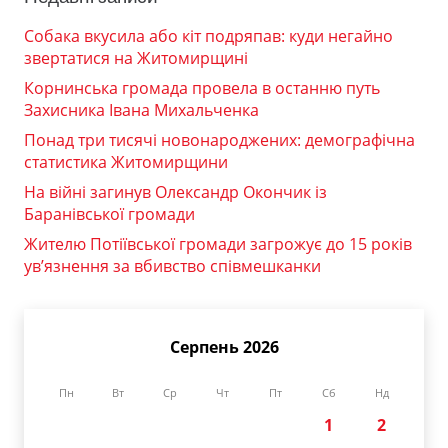
Собака вкусила або кіт подряпав: куди негайно
звертатися на Житомирщині
Корнинська громада провела в останню путь
Захисника Івана Михальченка
Понад три тисячі новонароджених: демографічна
статистика Житомирщини
На війні загинув Олександр Окончик із
Баранівської громади
Жителю Потіївської громади загрожує до 15 років
ув’язнення за вбивство співмешканки
Серпень 2026
Пн
Вт
Ср
Чт
Пт
Сб
Нд
1
2