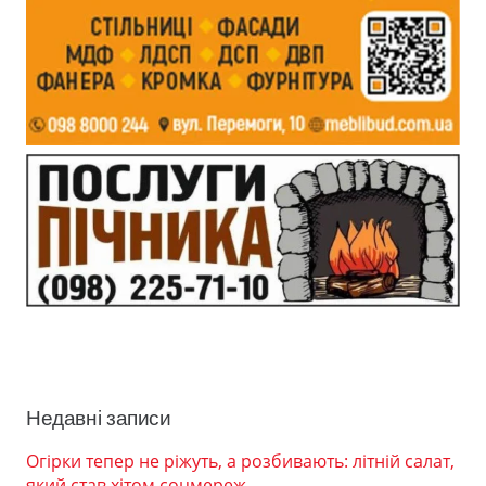
Недавні записи
Огірки тепер не ріжуть, а розбивають: літній салат,
який став хітом соцмереж