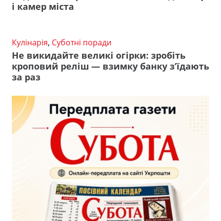
і камер міста
Кулінарія
,
Суботні поради
Не викидайте великі огірки: зробіть
кроповий реліш — взимку банку з’їдають
за раз