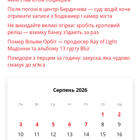
Після погоні в центрі Бердичева — суд: водій хоче
отримати записи з бодікамер і камер міста
Не викидайте великі огірки: зробіть кроповий
реліш — взимку банку з’їдають за раз
Помер Вільям Орбіт — продюсер Ray of Light
Мадонни та альбому 13 гурту Blur
Помідори з перцем за годину: закуска, яка чудово
смакує до м’яса
Серпень 2026
Пн
Вт
Ср
Чт
Пт
Сб
Нд
1
2
3
4
5
6
7
8
9
10
11
12
13
14
15
16