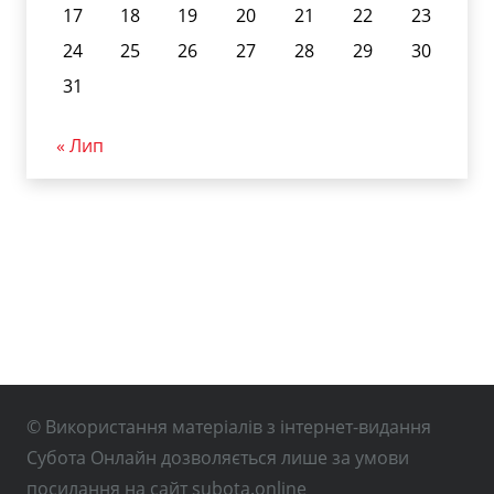
17
18
19
20
21
22
23
24
25
26
27
28
29
30
31
« Лип
© Використання матеріалів з інтернет-видання
Субота Онлайн дозволяється лише за умови
посилання на сайт subota.online