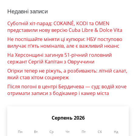
Недавні записи
Суботній хіт-парад: COKAINÉ, KODI та OMEN
представили нову версію Cuba Libre & Dolce Vita
Не поспішайте міняти ці купюри: НБУ поступово
вилучає п’ять номіналів, але є важливий нюанс
На Херсонщині загинув 51-річний головний
сержант Сергій Капітан з Овруччини
Огірки тепер не ріжуть, а розбивають: літній салат,
який став хітом соцмереж
Після погоні в центрі Бердичева — суд: водій хоче
отримати записи з бодікамер і камер міста
Серпень 2026
Пн
Вт
Ср
Чт
Пт
Сб
Нд