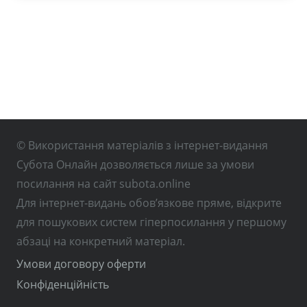
© Використання матеріалів з інтернет-видання
Субота Онлайн дозволяється лише за умови
посилання на сайт subota.online
Для інтернет-видань обов’язкове пряме, відкрите
для пошукових систем гіперпосилання у першому
абзаці на конкретний матеріал.
Умови договору оферти
Конфіденційність