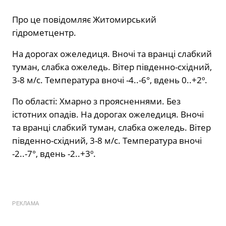
Про це повідомляє Житомирський
гідрометцентр.
На дорогах ожеледиця. Вночі та вранці слабкий
туман, слабка ожеледь. Вітер південно-східний,
3-8 м/с. Температура вночі -4..-6°, вдень 0..+2º.
По області: Хмарно з проясненнями. Без
істотних опадів. На дорогах ожеледиця. Вночі
та вранці слабкий туман, слабка ожеледь. Вітер
південно-східний, 3-8 м/с. Температура вночі
-2..-7°, вдень -2..+3º.
РЕКЛАМА