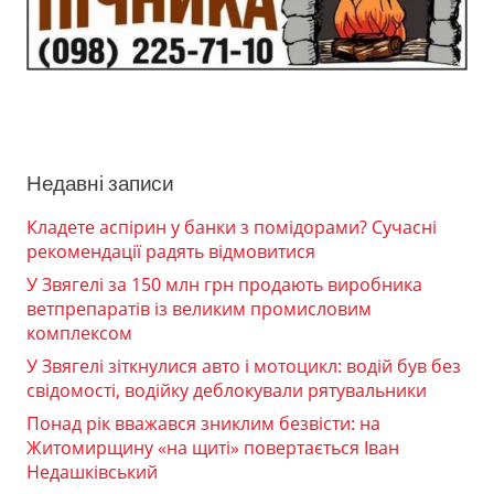
Недавні записи
Кладете аспірин у банки з помідорами? Сучасні
рекомендації радять відмовитися
У Звягелі за 150 млн грн продають виробника
ветпрепаратів із великим промисловим
комплексом
У Звягелі зіткнулися авто і мотоцикл: водій був без
свідомості, водійку деблокували рятувальники
Понад рік вважався зниклим безвісти: на
Житомирщину «на щиті» повертається Іван
Недашківський