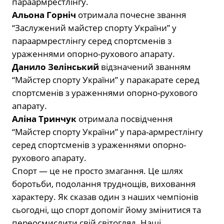
параармрестлінгу.
Альона Горніч
отримала почесне звання
“Заслужений майстер спорту України” у
параармрестлінгу серед спортсменів з
ураженнями опорно-рухового апарату.
Данило Зелінський
відзначений званням
“Майстер спорту України” у паракарате серед
спортсменів з ураженнями опорно-рухового
апарату.
Аліна Тринчук
отримала посвідчення
“Майстер спорту України” у пара-армрестлінгу
серед спортсменів з ураженнями опорно-
рухового апарату.
Спорт — це не просто змагання. Це шлях
боротьби, подолання труднощів, виховання
характеру. Як сказав один з наших чемпіонів
сьогодні, що спорт допоміг йому змінитися та
переосмислити свій світогляд. Наші