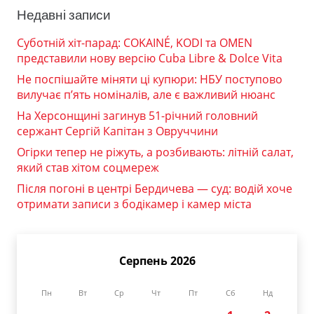
Недавні записи
Суботній хіт-парад: COKAINÉ, KODI та OMEN
представили нову версію Cuba Libre & Dolce Vita
Не поспішайте міняти ці купюри: НБУ поступово
вилучає п’ять номіналів, але є важливий нюанс
На Херсонщині загинув 51-річний головний
сержант Сергій Капітан з Овруччини
Огірки тепер не ріжуть, а розбивають: літній салат,
який став хітом соцмереж
Після погоні в центрі Бердичева — суд: водій хоче
отримати записи з бодікамер і камер міста
Серпень 2026
Пн
Вт
Ср
Чт
Пт
Сб
Нд