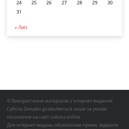
24
25
26
27
28
29
30
31
« Лип
© Використання матеріалів з інтернет-видання
Субота Онлайн дозволяється лише за умови
посилання на сайт subota.online
Для інтернет-видань обов’язкове пряме, відкрите