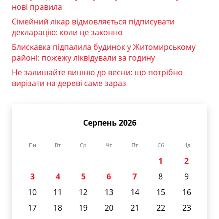
нові правила
Сімейний лікар відмовляється підписувати
декларацію: коли це законно
Блискавка підпалила будинок у Житомирському
районі: пожежу ліквідували за годину
Не залишайте вишню до весни: що потрібно
вирізати на дереві саме зараз
Серпень 2026
Пн
Вт
Ср
Чт
Пт
Сб
Нд
1
2
3
4
5
6
7
8
9
10
11
12
13
14
15
16
17
18
19
20
21
22
23