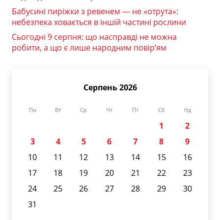
Бабусині пиріжки з ревенем — не «отрута»:
небезпека ховається в іншій частині рослини
Сьогодні 9 серпня: що насправді не можна
робити, а що є лише народним повір’ям
Серпень 2026
Пн
Вт
Ср
Чт
Пт
Сб
Нд
1
2
3
4
5
6
7
8
9
10
11
12
13
14
15
16
17
18
19
20
21
22
23
24
25
26
27
28
29
30
31