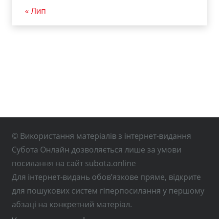
« Лип
© Використання матеріалів з інтернет-видання
Субота Онлайн дозволяється лише за умови
посилання на сайт subota.online
Для інтернет-видань обов’язкове пряме, відкрите
для пошукових систем гіперпосилання у першому
абзаці на конкретний матеріал.