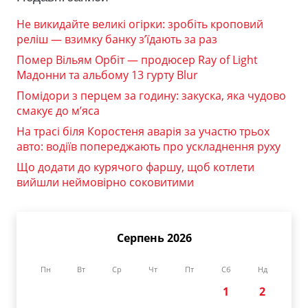
Не викидайте великі огірки: зробіть кроповий
реліш — взимку банку з’їдають за раз
Помер Вільям Орбіт — продюсер Ray of Light
Мадонни та альбому 13 гурту Blur
Помідори з перцем за годину: закуска, яка чудово
смакує до м’яса
На трасі біля Коростеня аварія за участю трьох
авто: водіїв попереджають про ускладнення руху
Що додати до курячого фаршу, щоб котлети
вийшли неймовірно соковитими
Серпень 2026
Пн
Вт
Ср
Чт
Пт
Сб
Нд
1
2