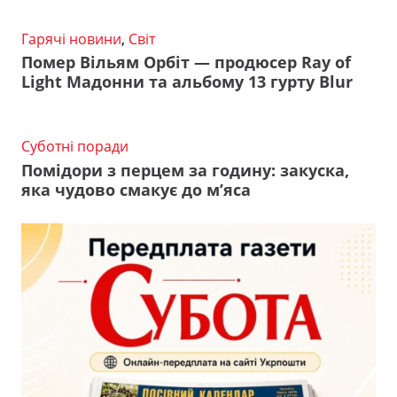
Гарячі новини
,
Світ
Помер Вільям Орбіт — продюсер Ray of
Light Мадонни та альбому 13 гурту Blur
Суботні поради
Помідори з перцем за годину: закуска,
яка чудово смакує до м’яса