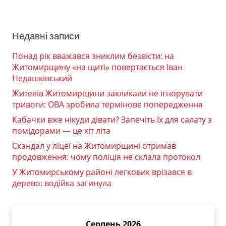
Недавні записи
Понад рік вважався зниклим безвісти: на
Житомирщину «на щиті» повертається Іван
Недашківський
Жителів Житомирщини закликали не ігнорувати
тривоги: ОВА зробила термінове попередження
Кабачки вже нікуди дівати? Запечіть їх для салату з
помідорами — це хіт літа
Скандал у ліцеї на Житомирщині отримав
продовження: чому поліція не склала протокол
У Житомирському районі легковик врізався в
дерево: водійка загинула
Серпень 2026