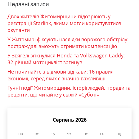
Недавні записи
Двох жителів Житомирщини підозрюють у
реєстрації Starlink, якими могли користуватися
окупанти
У Житомирі фіксують наслідки ворожого обстрілу:
постраждалі зможуть отримати компенсацію
У Звягелі зіткнулися Honda та Volkswagen Caddy:
32-річний мотоцикліст загинув
Не починайте з відмови від кави: 16 правил
економії, серед яких є значно важливіші
Гучні події Житомирщини, історії людей, поради та
рецепти: що читайте у свіжій «Суботі»
Серпень 2026
Пн
Вт
Ср
Чт
Пт
Сб
Нд