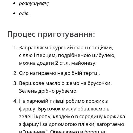
розпушувач;
олія.
Процес приготування:
Заправляємо курячий фарш спеціями,
сіллю і перцем, подрібненою цибулею,
можна додати 2 ст.л. майонезу.
Сир натираємо на дрібній тертці.
Вершкове масло ріжемо на брусочки.
Зелень дрібно рубаємо.
На харчовій плівці робимо коржик з
фаршу. Брусочок масла обвалюємо в
зелені кропу, кладемо в середину коржика
з фаршу і за допомогою плівки, загортаємо
в “пальчик”. Обвалюємо в борошні.