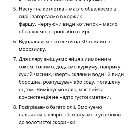
Наступна котлетка – масло обвалюємо в
сирі і загортаємо в коржик
фаршу. Чергуючи види котлеток – масло
обвалюємо в кропі або в сирі.
Відправляємо котлети на 30 хвилин в
морозилку.
Для кляру змішуємо яйця з лимонним
соком, солимо, додаємо куркуму, паприку,
сухий часник, чверть склянки води і 2 види
борошна, розпушувач або соду, погашену
оцтом. Вимішуємо кляр, має вийти
консистенція не надто густої сметани.
Розігріваємо багато олії. Вмочуємо
пальчики в клярі і обсмажуємо з усіх боків
до золотистої скоринки.