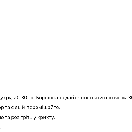
цукру, 20-30 гр. Борошна та дайте постояти протягом 
 та сіль й перемішайте.
та розітріть у крихту.
.