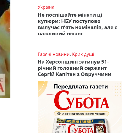
Україна
Не поспішайте міняти ці
купюри: НБУ поступово
вилучає п’ять номіналів, але є
важливий нюанс
Гарячі новини
,
Крик душі
На Херсонщині загинув 51-
річний головний сержант
Сергій Капітан з Овруччини