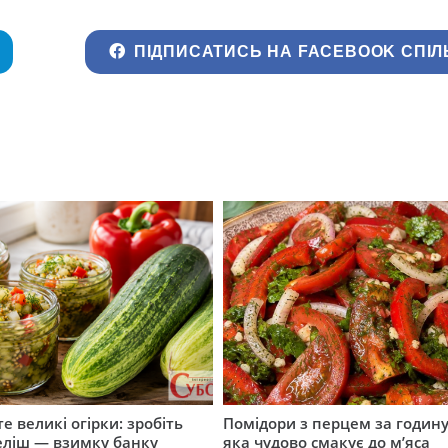
ПІДПИСАТИСЬ НА FACEBOOK СПІЛ
е великі огірки: зробіть
Помідори з перцем за годину:
еліш — взимку банку
яка чудово смакує до м’яса