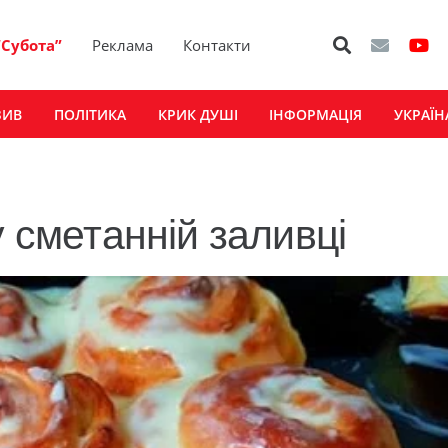
“Субота”
Реклама
Контакти
ЗИВ
ПОЛІТИКА
КРИК ДУШІ
ІНФОРМАЦІЯ
УКРАЇН
у сметанній заливці