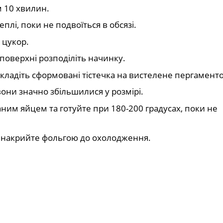
м 10 хвилин.
еплі, поки не подвоїться в обсязі.
 цукор.
 поверхні розподіліть начинку.
икладіть сформовані тістечка на вистелене пергамент
вони значно збільшилися у розмірі.
ним яйцем та готуйте при 180-200 градусах, поки не
а накрийте фольгою до охолодження.