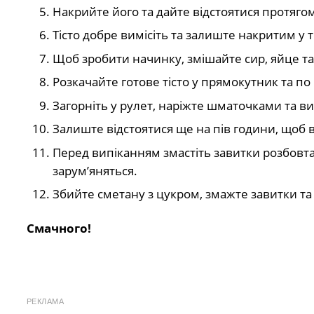
Накрийте його та дайте відстоятися протяго
Тісто добре вимісіть та залиште накритим у т
Щоб зробити начинку, змішайте сир, яйце та
Розкачайте готове тісто у прямокутник та по
Загорніть у рулет, наріжте шматочками та в
Залиште відстоятися ще на пів години, щоб 
Перед випіканням змастіть завитки розбовта
зарум’яняться.
Збийте сметану з цукром, змажте завитки т
Смачного!
РЕКЛАМА