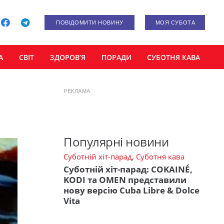
ПОВІДОМИТИ НОВИНУ
МОЯ СУБОТА
А
СВІТ
ЗДОРОВ’Я
ПОРАДИ
СУБОТНЯ КАВА
РЕКЛАМА
Популярні новини
Суботній хіт-парад
,
Суботня кава
Суботній хіт-парад: COKAINÉ,
KODI та OMEN представили
нову версію Cuba Libre & Dolce
Vita