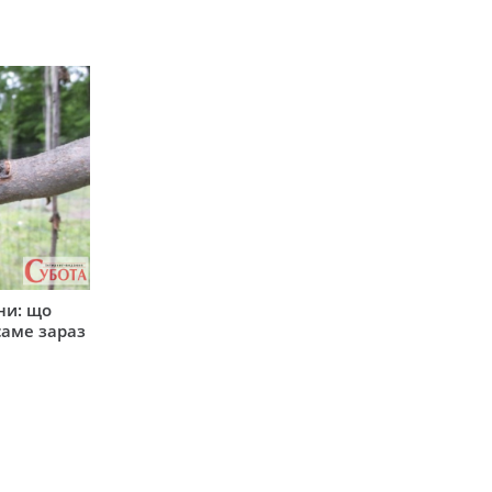
ни: що
саме зараз