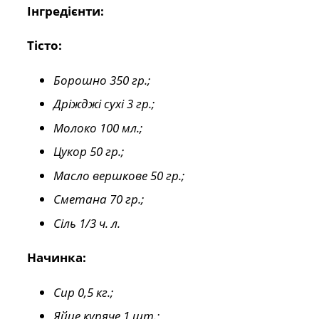
Інгредієнти:
Тісто:
Борошно 350 гр.;
Дріжджі сухі 3 гр.;
Молоко 100 мл.;
Цукор 50 гр.;
Масло вершкове 50 гр.;
Сметана 70 гр.;
Сіль 1/3 ч. л.
Начинка:
Сир 0,5 кг.;
Яйце куряче 1 шт.;