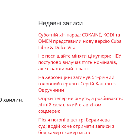
Недавні записи
Суботній хіт-парад: COKAINÉ, KODI та
OMEN представили нову версію Cuba
Libre & Dolce Vita
Не поспішайте міняти ці купюри: НБУ
поступово вилучає п’ять номіналів,
але є важливий нюанс
На Херсонщині загинув 51-річний
головний сержант Сергій Капітан з
Овруччини
Огірки тепер не ріжуть, а розбивають:
30 хвилин.
літній салат, який став хітом
соцмереж
Після погоні в центрі Бердичева —
суд: водій хоче отримати записи з
бодікамер і камер міста