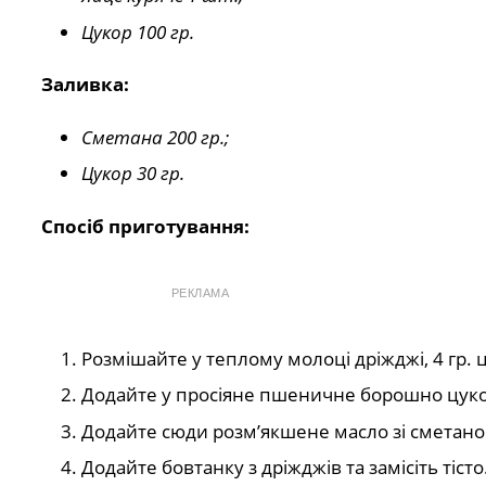
Цукор 100 гр.
Заливка:
Сметана 200 гр.;
Цукор 30 гр.
Спосіб приготування:
РЕКЛАМА
Розмішайте у теплому молоці дріжджі, 4 гр. 
Додайте у просіяне пшеничне борошно цукор
Додайте сюди розм’якшене масло зі сметаною 
Додайте бовтанку з дріжджів та замісіть тісто