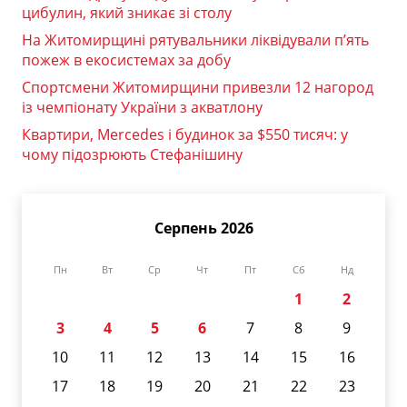
цибулин, який зникає зі столу
На Житомирщині рятувальники ліквідували п’ять
пожеж в екосистемах за добу
Спортсмени Житомирщини привезли 12 нагород
із чемпіонату України з акватлону
Квартири, Mercedes і будинок за $550 тисяч: у
чому підозрюють Стефанішину
Серпень 2026
Пн
Вт
Ср
Чт
Пт
Сб
Нд
1
2
3
4
5
6
7
8
9
10
11
12
13
14
15
16
17
18
19
20
21
22
23