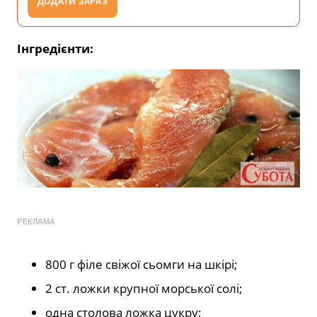
ДОДАТИ ЗАРАЗ
Інгредієнти:
РЕКЛАМА
800 г філе свіжої сьомги на шкірі;
2 ст. ложки крупної морської солі;
одна столова ложка цукру;