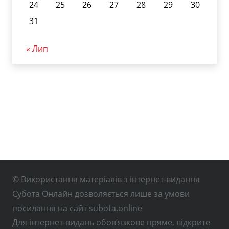
24
25
26
27
28
29
30
31
« Лип
© Використання матеріалів з інтернет-видання
Субота Онлайн дозволяється лише за умови
посилання на сайт subota.online
Для інтернет-видань обов’язкове пряме, відкрите