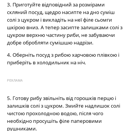
3. Приготуйте відповідний за розмірами
скляний посуд, щедро насипте на дно суміш
солі з цукром і викладіть на неї філе сьомги
шкірою вниз. А тепер засипте залишками солі з
цукром верхню частину риби, не забуваючи
добре обробляти сумішшю надрізи.
4. Оберніть посуд з рибою харчовою плівкою і
приберіть в холодильник на ніч.
РЕКЛАМА
5. Готову рибу звільніть від горошків перцю і
залишків солі з цукром. Змийте надлишок солі
чистою прохолодною водою, після чого
необхідно просушіть філе паперовими
рушниками.