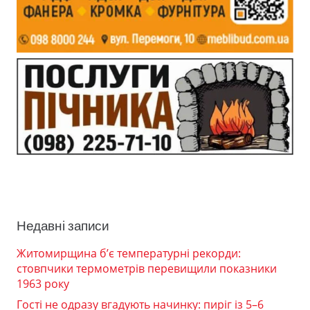
Недавні записи
Житомирщина б’є температурні рекорди:
стовпчики термометрів перевищили показники
1963 року
Гості не одразу вгадують начинку: пиріг із 5–6