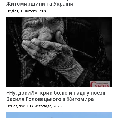
Житомирщини та України
Неділя, 1 Лютого, 2026
«Ну, доки?!»: крик болю й надії у поезії
Василя Головецького з Житомира
Понеділок, 10 Листопада, 2025