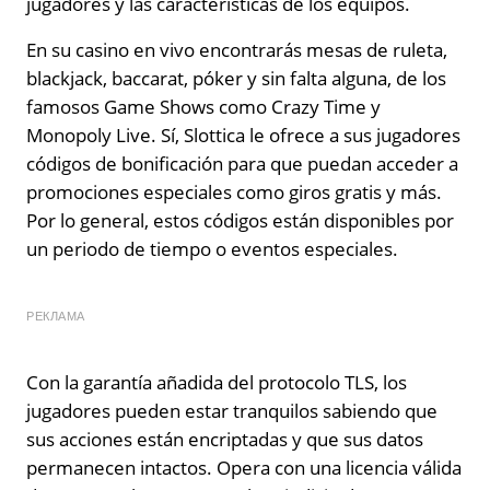
jugadores y las características de los equipos.
En su casino en vivo encontrarás mesas de ruleta,
blackjack, baccarat, póker y sin falta alguna, de los
famosos Game Shows como Crazy Time y
Monopoly Live. Sí, Slottica le ofrece a sus jugadores
códigos de bonificación para que puedan acceder a
promociones especiales como giros gratis y más.
Por lo general, estos códigos están disponibles por
un periodo de tiempo o eventos especiales.
РЕКЛАМА
Con la garantía añadida del protocolo TLS, los
jugadores pueden estar tranquilos sabiendo que
sus acciones están encriptadas y que sus datos
permanecen intactos. Opera con una licencia válida