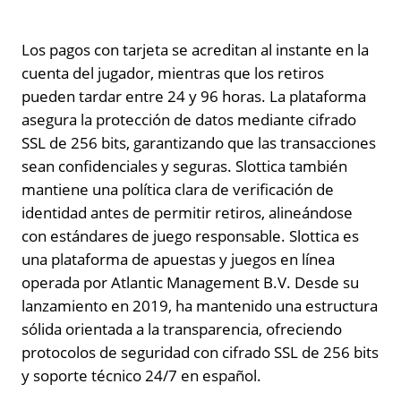
Los pagos con tarjeta se acreditan al instante en la
cuenta del jugador, mientras que los retiros
pueden tardar entre 24 y 96 horas. La plataforma
asegura la protección de datos mediante cifrado
SSL de 256 bits, garantizando que las transacciones
sean confidenciales y seguras. Slottica también
mantiene una política clara de verificación de
identidad antes de permitir retiros, alineándose
con estándares de juego responsable. Slottica es
una plataforma de apuestas y juegos en línea
operada por Atlantic Management B.V. Desde su
lanzamiento en 2019, ha mantenido una estructura
sólida orientada a la transparencia, ofreciendo
protocolos de seguridad con cifrado SSL de 256 bits
y soporte técnico 24/7 en español.