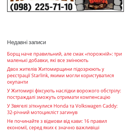
Недавні записи
Борщ наче правильний, але смак «порожній»: три
маленькі добавки, які все змінюють
Двох жителів Житомирщини підозрюють у
реєстрації Starlink, якими могли користуватися
окупанти
У Житомирі фіксують наслідки ворожого обстрілу:
постраждалі зможуть отримати компенсацію
У Звягелі зіткнулися Honda та Volkswagen Caddy:
32-річний мотоцикліст загинув
Не починайте з відмови від кави: 16 правил
економії, серед яких є значно важливіші