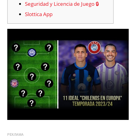
Seguridad y Licencia de Juego 🔒
Slottica App
РЕКЛАМА