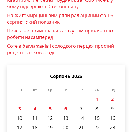
чому підозрюють Стефанішину
На Житомирщині виміряли радіаційний фон 6
серпня: який показник
Пенсія не прийшла на картку: сім причин і що
робити насамперед
Соте з баклажанів і солодкого перцю: простий
рецепт на сковороді
Серпень 2026
Пн
Вт
Ср
Чт
Пт
Сб
Нд
1
2
3
4
5
6
7
8
9
10
11
12
13
14
15
16
17
18
19
20
21
22
23