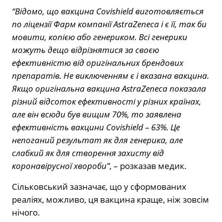
“Відомо, що вакцина Covishield виготовляється
по ліцензії Фарм компанії AstraZeneca і є її, так би
мовити, копією або генериком. Всі генерики
можуть дещо відрізнятися за своєю
ефективністю від оригінальних брендових
препаратів. Не виключенням є і вказана вакцина.
Якщо оригінальна вакцина AstraZeneca показала
різний відсоток ефективності у різних країнах,
але він всюди був вищим 70%, то заявлена
ефективність вакцини Covishield – 63%. Це
непоганий результат як для генерика, але
слабкий як для створення захисту від
коронавірусної хвороби”
, – розказав медик.
Сільковський зазначає, що у сформованих
реаліях, можливо, ця вакцина краще, ніж зовсім
нічого.