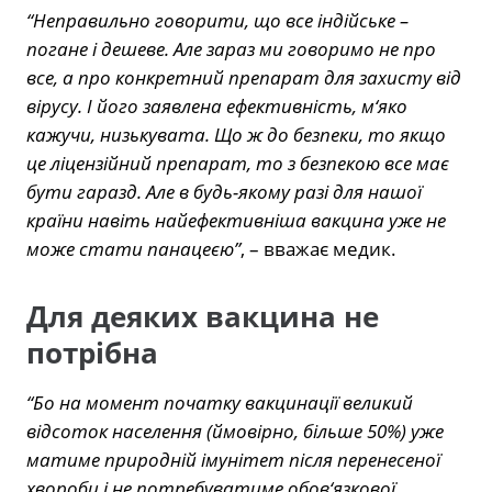
“Неправильно говорити, що все індійське –
погане і дешеве. Але зараз ми говоримо не про
все, а про конкретний препарат для захисту від
вірусу. І його заявлена ефективність, м‘яко
кажучи, низькувата. Що ж до безпеки, то якщо
це ліцензійний препарат, то з безпекою все має
бути гаразд. Але в будь-якому разі для нашої
країни навіть найефективніша вакцина уже не
може стати панацеєю”
, – вважає медик.
Для деяких вакцина не
потрібна
“Бо на момент початку вакцинації великий
відсоток населення (ймовірно, більше 50%) уже
матиме природній імунітет після перенесеної
хвороби і не потребуватиме обов‘язкової