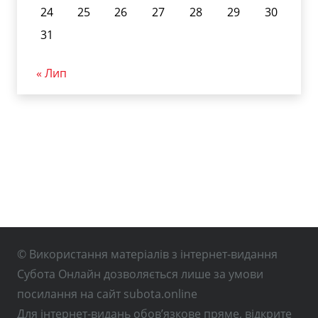
24
25
26
27
28
29
30
31
« Лип
© Використання матеріалів з інтернет-видання
Субота Онлайн дозволяється лише за умови
посилання на сайт subota.online
Для інтернет-видань обов’язкове пряме, відкрите