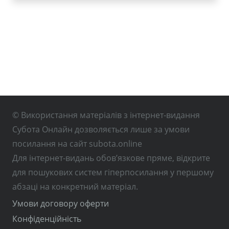
© Використання матеріалів з інтернет-видання
Субота Онлайн дозволяється лише за умови
посилання на сайт subota.online
Для інтернет-видань обов’язкове пряме, відкрите
для пошукових систем гіперпосилання у першому
абзаці на конкретний матеріал.
Умови договору оферти
Конфіденційність