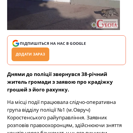
ПІДПИШІТЬСЯ НА НАС В GOOGLE
ДОДАТИ ЗАРАЗ
Днями до поліції звернувся 38-річний
житель громади з заявою про крадіжку
грошей з його рахунку.
На місці події працювала слідчо-оперативна
група відділу поліції №1 (м.Овруч)
Коростенського райуправління. Заявник
розповів правоохоронцям, здійснюючи зняття
коштів через банкомат, у нього виникли