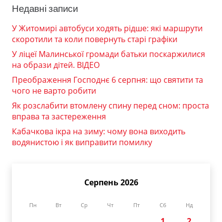
Недавні записи
У Житомирі автобуси ходять рідше: які маршрути
скоротили та коли повернуть старі графіки
У ліцеї Малинської громади батьки поскаржилися
на образи дітей. ВІДЕО
Преображення Господнє 6 серпня: що святити та
чого не варто робити
Як розслабити втомлену спину перед сном: проста
вправа та застереження
Кабачкова ікра на зиму: чому вона виходить
водянистою і як виправити помилку
Серпень 2026
Пн
Вт
Ср
Чт
Пт
Сб
Нд
1
2