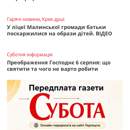
Гарячі новини
,
Крик душі
У ліцеї Малинської громади батьки
поскаржилися на образи дітей. ВІДЕО
Суботня інформація
Преображення Господнє 6 серпня: що
святити та чого не варто робити