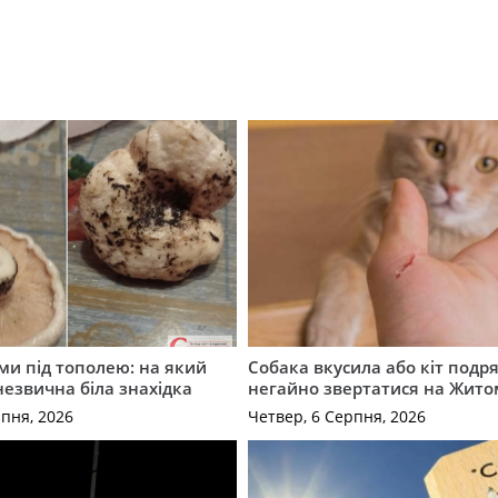
ми під тополею: на який
Собака вкусила або кіт подр
незвична біла знахідка
негайно звертатися на Жит
рпня, 2026
Четвер, 6 Серпня, 2026