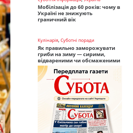
Мобілізація до 60 років: чому в
Україні не знижують
граничний вік
Кулінарія
,
Суботні поради
Як правильно заморожувати
гриби на зиму — сирими,
відвареними чи обсмаженими