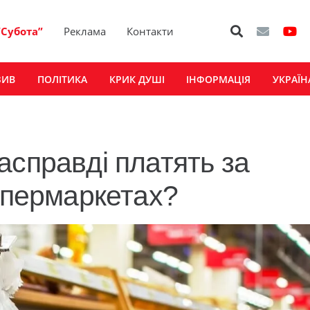
“Субота”
Реклама
Контакти
ЗИВ
ПОЛІТИКА
КРИК ДУШІ
ІНФОРМАЦІЯ
УКРАЇН
асправді платять за
супермаркетах?