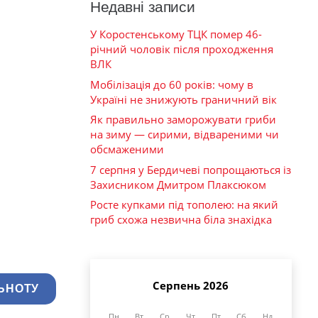
Недавні записи
У Коростенському ТЦК помер 46-
річний чоловік після проходження
ВЛК
Мобілізація до 60 років: чому в
Україні не знижують граничний вік
Як правильно заморожувати гриби
на зиму — сирими, відвареними чи
обсмаженими
7 серпня у Бердичеві попрощаються із
Захисником Дмитром Плаксюком
Росте купками під тополею: на який
гриб схожа незвична біла знахідка
Серпень 2026
ЬНОТУ
Пн
Вт
Ср
Чт
Пт
Сб
Нд