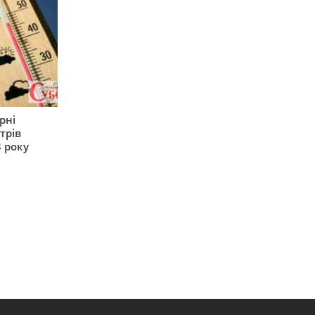
рні
трів
 року