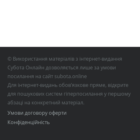
© Використання матеріалів з інтернет-видання
Субота Онлайн дозволяється лише за умови
посилання на сайт subota.online
Для інтернет-видань обов’язкове пряме, відкрите
для пошукових систем гіперпосилання у першому
абзаці на конкретний матеріал.
Умови договору оферти
Конфіденційність