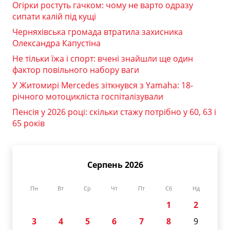
Огірки ростуть гачком: чому не варто одразу
сипати калій під кущі
Черняхівська громада втратила захисника
Олександра Капустіна
Не тільки їжа і спорт: вчені знайшли ще один
фактор повільного набору ваги
У Житомирі Mercedes зіткнувся з Yamaha: 18-
річного мотоцикліста госпіталізували
Пенсія у 2026 році: скільки стажу потрібно у 60, 63 і
65 років
Серпень 2026
Пн
Вт
Ср
Чт
Пт
Сб
Нд
1
2
3
4
5
6
7
8
9