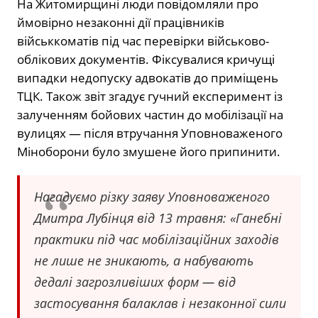
На Житомирщині люди повідомляли про
ймовірно незаконні дії працівників
військкоматів під час перевірки військово-
облікових документів. Фіксувалися кричущі
випадки недопуску адвокатів до приміщень
ТЦК. Також звіт згадує гучний експеримент із
залученням бойових частин до мобілізації на
вулицях — після втручання Уповноваженого
Міноборони було змушене його припинити.
Нагадуємо різку заяву Уповноваженого
Дмитра Лубінця від 13 травня: «Ганебні
практики під час мобілізаційних заходів
не лише не зникають, а набувають
дедалі загрозливіших форм — від
застосування балаклав і незаконної сили