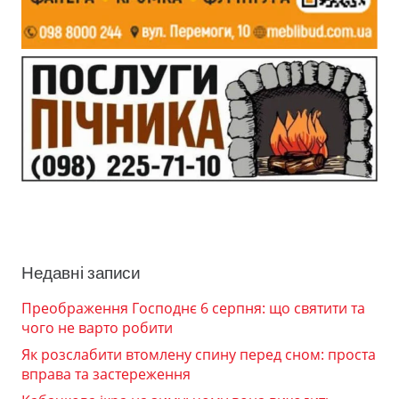
Недавні записи
Преображення Господнє 6 серпня: що святити та
чого не варто робити
Як розслабити втомлену спину перед сном: проста
вправа та застереження