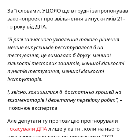
За її словами, УЦОЯО ще в грудні запропонував
законопроект про звільнення випускників 21-
го року від ДПА.
“В разі завчасного ухвалення такого рішення
менше випускників реєструвалося б на
тестування, це вимагало б друку меншої
кількості тестових зошитів, меншої кількості
пунктів тестування, меншої кількості
інструкторів.
І, звісно, залишилися б достатньо грошей на
екзаменаторів і двоетапну перевірку робіт”, –
пояснює експертка
Але депутати ту пропозицію проігнорували
і
скасували ДПА
лише у квітні, коли на нього
вже зареєструвалися всі випускники-2021.