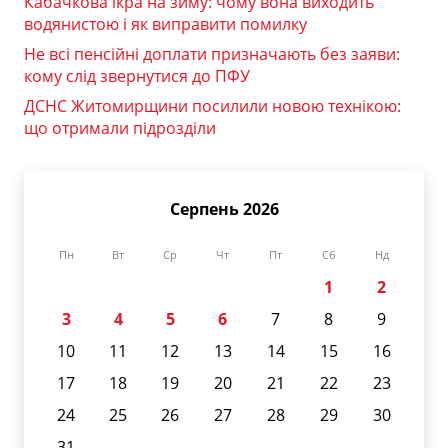
Кабачкова ікра на зиму: чому вона виходить
водянистою і як виправити помилку
Не всі пенсійні доплати призначають без заяви:
кому слід звернутися до ПФУ
ДСНС Житомирщини посилили новою технікою:
що отримали підрозділи
Серпень 2026
Пн
Вт
Ср
Чт
Пт
Сб
Нд
1
2
3
4
5
6
7
8
9
10
11
12
13
14
15
16
17
18
19
20
21
22
23
24
25
26
27
28
29
30
31