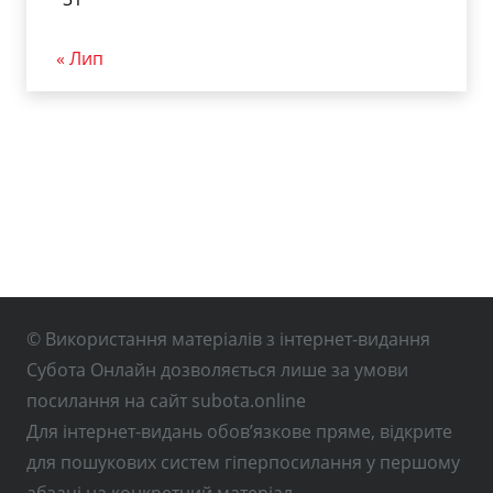
« Лип
© Використання матеріалів з інтернет-видання
Субота Онлайн дозволяється лише за умови
посилання на сайт subota.online
Для інтернет-видань обов’язкове пряме, відкрите
для пошукових систем гіперпосилання у першому