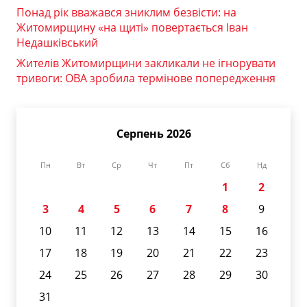
Понад рік вважався зниклим безвісти: на
Житомирщину «на щиті» повертається Іван
Недашківський
Жителів Житомирщини закликали не ігнорувати
тривоги: ОВА зробила термінове попередження
Серпень 2026
Пн
Вт
Ср
Чт
Пт
Сб
Нд
1
2
3
4
5
6
7
8
9
10
11
12
13
14
15
16
17
18
19
20
21
22
23
24
25
26
27
28
29
30
31