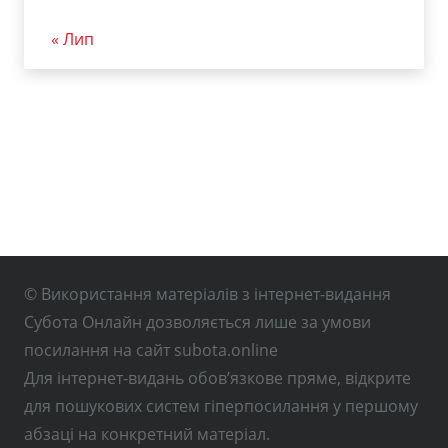
« Лип
© Використання матеріалів з інтернет-видання
Субота Онлайн дозволяється лише за умови
посилання на сайт subota.online
Для інтернет-видань обов’язкове пряме, відкрите
для пошукових систем гіперпосилання у першому
абзаці на конкретний матеріал.