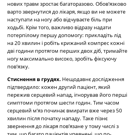
нових травм зростає багаторазово. Обов’язково
варто звернутися до лікаря, якщо ви не можете
наступати на ногу або відчуваєте біль при
ходьбі. Крім того, важливо відразу надати
потерпілому першу допомогу: прикладіть лід
на 20 хвилин і робіть крижаний компрес кожні
дві години протягом перших двох діб, тримайте
ногу максимально високо, зробіть фіксуючу
пов’язку.
Стиснення в грудях.
Нещодавнє дослідження
підтвердило: кожен другий пацієнт, який
пережив серцевий напад, ігнорував його перші
симптоми протягом шести годин. Тим часом
серцевий м’яз починає вмирати вже через 50
хвилин після початку нападу. Таке пізнє
звернення до лікаря пов’язане у тому числі з
тим, що багато пацієнтів упевнені, що по-