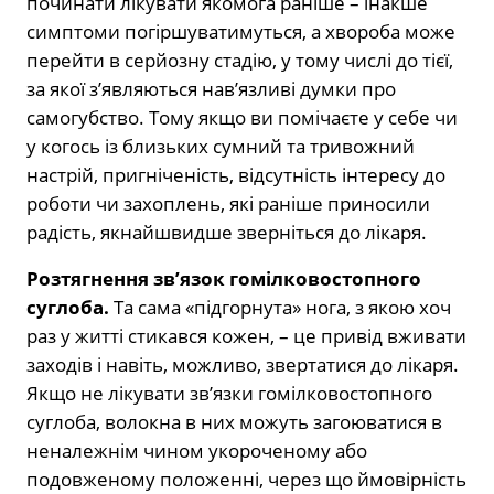
починати лікувати якомога раніше – інакше
симптоми погіршуватимуться, а хвороба може
перейти в серйозну стадію, у тому числі до тієї,
за якої з’являються нав’язливі думки про
самогубство. Тому якщо ви помічаєте у себе чи
у когось із близьких сумний та тривожний
настрій, пригніченість, відсутність інтересу до
роботи чи захоплень, які раніше приносили
радість, якнайшвидше зверніться до лікаря.
Розтягнення зв’язок гомілковостопного
суглоба.
Та сама «підгорнута» нога, з якою хоч
раз у житті стикався кожен, – це привід вживати
заходів і навіть, можливо, звертатися до лікаря.
Якщо не лікувати зв’язки гомілковостопного
суглоба, волокна в них можуть загоюватися в
неналежнім чином укороченому або
подовженому положенні, через що ймовірність