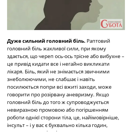
Дуже сильний головний біль.
Раптовий
головний біль жахливої ​​сили, при якому
здається, що череп ось-ось трісне або вибухне –
це привід кидати все і негайно викликати
лікаря. Біль, який не знімається звичними
знеболюючими, не слабшає і навіть
посилюється попри всі вжиті заходи, може
говорити про розірвану аневризму. Якщо
головний біль до того ж супроводжується
невиразною промовою або погіршенням
роботи однієї сторони тіла, це, найімовірніше,
інсульт – і у вас є буквально кілька годин,