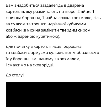
Вам знадобиться заздалегідь відварена
картопля, яку розминають на пюре, 2 яйця, 1
склянка борошна, 1 чайна ложка крохмалю, сіль
за смаком та трошки нарізаної кубиками
ковбаси (її можна замінити твердим сиром
або ж вареною курятиною).
Для початку з картоплі, яєць, борошна
та ковбаси формуємо кульки, потім обвалюємо
їх у борошні, змішаному з крохмалем,
і смажимо на сковорідці.
До столу!