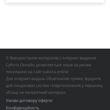
© Використання матеріалів з інтернет-видання
Субота Онлайн дозволяється лише за умови
посилання на сайт subota.online
Для інтернет-видань обов’язкове пряме, відкрите
для пошукових систем гіперпосилання у першому
абзаці на конкретний матеріал.
Умови договору оферти
Конфіденційність