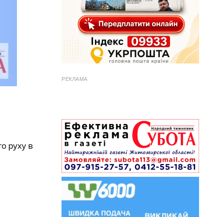
РЕКЛАМА
о руху в