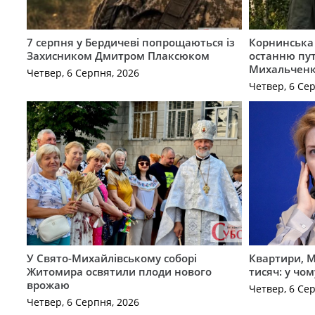
7 серпня у Бердичеві попрощаються із
Корнинська
Захисником Дмитром Плаксюком
останню пут
Михальчен
Четвер, 6 Серпня, 2026
Четвер, 6 Се
У Свято-Михайлівському соборі
Квартири, M
Житомира освятили плоди нового
тисяч: у чо
врожаю
Четвер, 6 Се
Четвер, 6 Серпня, 2026