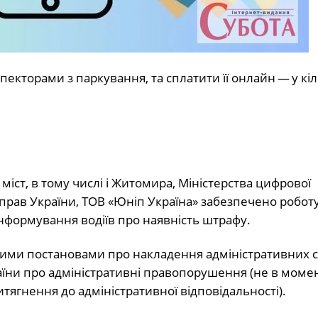
екторами з паркування, та сплатити її онлайн — у кіль
 міст, в тому числі і Житомира, Міністерства цифрової
справ України, ТОВ «Юніп Україна» забезпечено робот
нформування водіїв про наявність штрафу.
еними постановами про накладення адміністративних с
аїни про адміністративні правопорушення (не в момент
ягнення до адміністративної відповідальності).