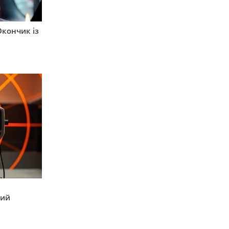
Окончик із
кий