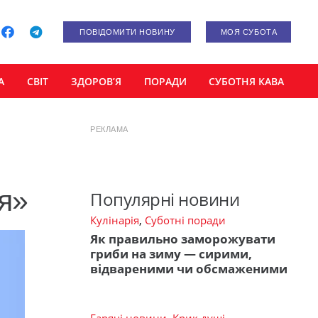
ПОВІДОМИТИ НОВИНУ
МОЯ СУБОТА
А
СВІТ
ЗДОРОВ’Я
ПОРАДИ
СУБОТНЯ КАВА
РЕКЛАМА
я»
Популярні новини
Кулінарія
,
Суботні поради
Як правильно заморожувати
гриби на зиму — сирими,
відвареними чи обсмаженими
Гарячі новини
,
Крик душі