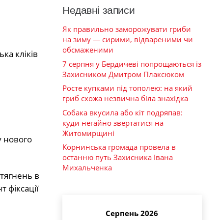
Недавні записи
Як правильно заморожувати гриби
на зиму — сирими, відвареними чи
обсмаженими
ка кліків
7 серпня у Бердичеві попрощаються із
Захисником Дмитром Плаксюком
Росте купками під тополею: на який
гриб схожа незвична біла знахідка
Собака вкусила або кіт подряпав:
куди негайно звертатися на
Житомирщині
у нового
Корнинська громада провела в
останню путь Захисника Івана
Михальченка
тягнень в
 фіксації
Серпень 2026