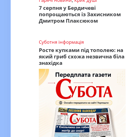
7 серпня у Бердичеві
попрощаються із Захисником
Дмитром Плаксюком
Суботня інформація
Росте купками під тополею: на
який гриб схожа незвична біла
знахідка