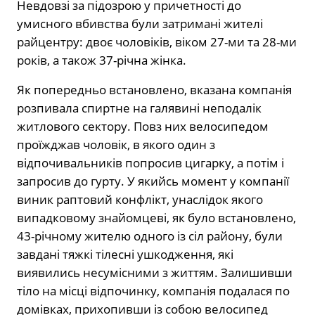
Невдовзі за підозрою у причетності до
умисного вбивства були затримані жителі
райцентру: двоє чоловіків, віком 27-ми та 28-ми
років, а також 37-річна жінка.
Як попередньо встановлено, вказана компанія
розпивала спиртне на галявині неподалік
житлового сектору. Повз них велосипедом
проїжджав чоловік, в якого один з
відпочивальників попросив цигарку, а потім і
запросив до гурту. У якийсь момент у компанії
виник раптовий конфлікт, унаслідок якого
випадковому знайомцеві, як було встановлено,
43-річному жителю одного із сіл району, були
завдані тяжкі тілесні ушкодження, які
виявились несумісними з життям. Залишивши
тіло на місці відпочинку, компанія подалася по
домівках, прихопивши із собою велосипед