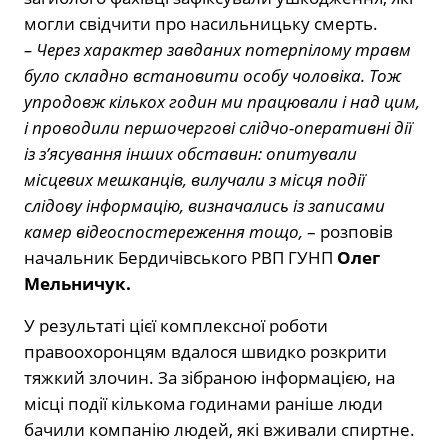
могли свідчити про насильницьку смерть.
– Через характер завданих потерпілому травм
було складно встановити особу чоловіка. Тож
упродовж кількох годин ми працювали і над цим,
і проводили першочергові слідчо-оперативні дії
із з’ясування інших обставин: опитували
місцевих мешканців, вилучали з місця події
слідову інформацію, визначались із записами
камер відеоспостереження тощо,
– розповів
начальник Бердичівського РВП ГУНП
Олег
Мельничук.
У результаті цієї комплексної роботи
правоохоронцям вдалося швидко розкрити
тяжкий злочин. За зібраною інформацією, на
місці події кількома годинами раніше люди
бачили компанію людей, які вживали спиртне.