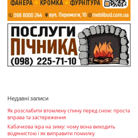
Недавні записи
Як розслабити втомлену спину перед сном: проста
вправа та застереження
Кабачкова ікра на зиму: чому вона виходить
водянистою і як виправити помилку