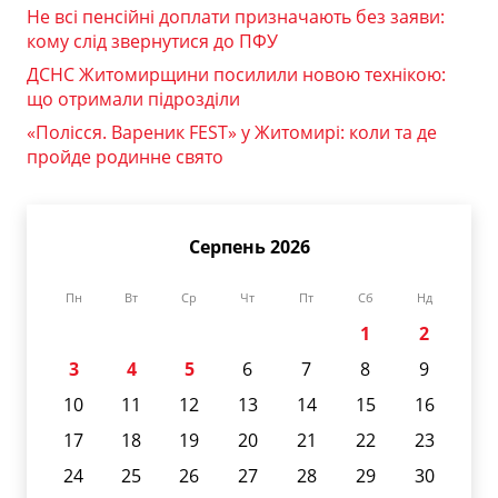
Не всі пенсійні доплати призначають без заяви:
кому слід звернутися до ПФУ
ДСНС Житомирщини посилили новою технікою:
що отримали підрозділи
«Полісся. Вареник FEST» у Житомирі: коли та де
пройде родинне свято
Серпень 2026
Пн
Вт
Ср
Чт
Пт
Сб
Нд
1
2
3
4
5
6
7
8
9
10
11
12
13
14
15
16
17
18
19
20
21
22
23
24
25
26
27
28
29
30