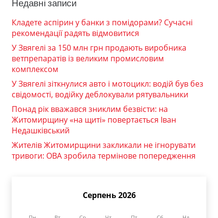
Недавні записи
Кладете аспірин у банки з помідорами? Сучасні
рекомендації радять відмовитися
У Звягелі за 150 млн грн продають виробника
ветпрепаратів із великим промисловим
комплексом
У Звягелі зіткнулися авто і мотоцикл: водій був без
свідомості, водійку деблокували рятувальники
Понад рік вважався зниклим безвісти: на
Житомирщину «на щиті» повертається Іван
Недашківський
Жителів Житомирщини закликали не ігнорувати
тривоги: ОВА зробила термінове попередження
Серпень 2026
Пн
Вт
Ср
Чт
Пт
Сб
Нд