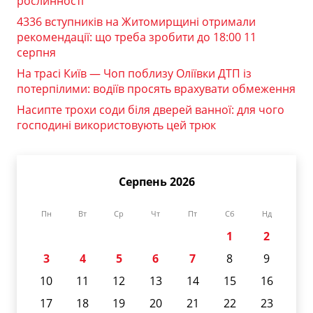
рослинності
4336 вступників на Житомирщині отримали
рекомендації: що треба зробити до 18:00 11
серпня
На трасі Київ — Чоп поблизу Оліївки ДТП із
потерпілими: водіїв просять врахувати обмеження
Насипте трохи соди біля дверей ванної: для чого
господині використовують цей трюк
Серпень 2026
Пн
Вт
Ср
Чт
Пт
Сб
Нд
1
2
3
4
5
6
7
8
9
10
11
12
13
14
15
16
17
18
19
20
21
22
23