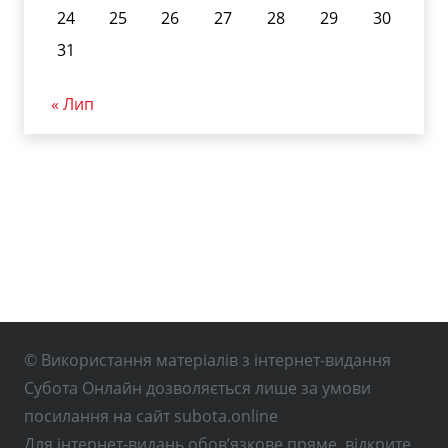
24
25
26
27
28
29
30
31
« Лип
© Використання матеріалів з інтернет-видання
Субота Онлайн дозволяється лише за умови
посилання на сайт subota.online
Для інтернет-видань обов’язкове пряме, відкрите