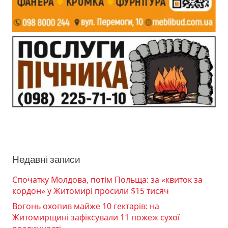
Недавні записи
Спочатку Молдова, потім Польща: за «квиток за
кордон» у Житомирі просили $15 тисяч
Вогонь охопив майже 10 гектарів: на
Житомирщині зафіксували 11 пожеж сухої