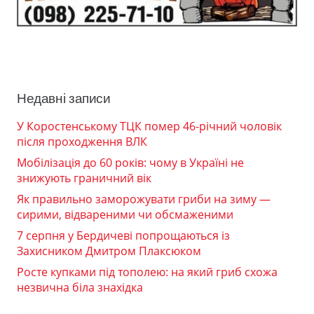
Недавні записи
У Коростенському ТЦК помер 46-річний чоловік
після проходження ВЛК
Мобілізація до 60 років: чому в Україні не
знижують граничний вік
Як правильно заморожувати гриби на зиму —
сирими, відвареними чи обсмаженими
7 серпня у Бердичеві попрощаються із
Захисником Дмитром Плаксюком
Росте купками під тополею: на який гриб схожа
незвична біла знахідка