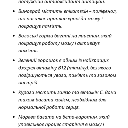
потужний антиоксидант антоціан.
Виноград містить епікатехін – поліфенол,
що посилює приплив крові до мозку і
покращує пам’ять.
Волоські горіхи багаті на лицетин, який
покращує роботу мозку і активізує
пам’ять.
Зелений горошок є одним із найкращих
джерел вітаміну В12 (тіаміну), без якого
погіршуються увага, пам’ять та загалом
настрій.
Курага містить залізо та вітамін С. Вона
також багата калієм, необхідним для
нормальної роботи серця.
Морква багата на бета-каротин, який
уповільнює процес старіння в мозку і