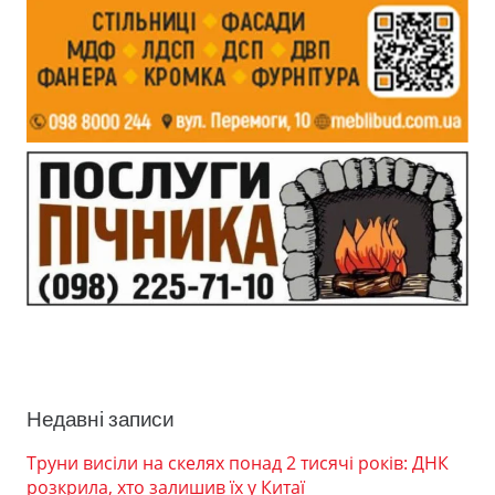
Недавні записи
Труни висіли на скелях понад 2 тисячі років: ДНК
розкрила, хто залишив їх у Китаї