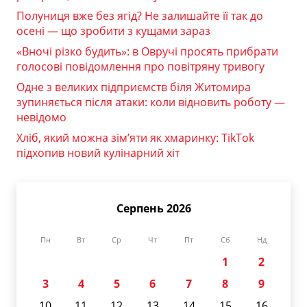
Полуниця вже без ягід? Не залишайте її так до
осені — що зробити з кущами зараз
«Вночі різко будить»: в Овручі просять прибрати
голосові повідомлення про повітряну тривогу
Одне з великих підприємств біля Житомира
зупиняється після атаки: коли відновить роботу —
невідомо
Хліб, який можна зім’яти як хмаринку: TikTok
підхопив новий кулінарний хіт
Серпень 2026
Пн
Вт
Ср
Чт
Пт
Сб
Нд
1
2
3
4
5
6
7
8
9
10
11
12
13
14
15
16