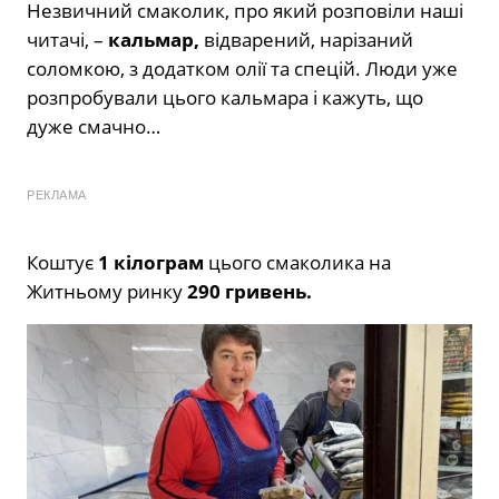
Незвичний смаколик, про який розповіли наші
читачі, –
кальмар,
відварений, нарізаний
соломкою, з додатком олії та спецій. Люди уже
розпробували цього кальмара і кажуть, що
дуже смачно…
РЕКЛАМА
Коштує
1 кілограм
цього смаколика на
Житньому ринку
290 гривень.