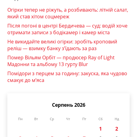
Огірки тепер не ріжуть, а розбивають: літній салат,
який став хітом соцмереж
Після погоні в центрі Бердичева — суд: водій хоче
отримати записи з бодікамер і камер міста
Не викидайте великі огірки: зробіть кроповий
реліш — взимку банку з’їдають за раз
Помер Вільям Орбіт — продюсер Ray of Light
Мадонни та альбому 13 гурту Blur
Помідори з перцем за годину: закуска, яка чудово
смакує до м’яса
Серпень 2026
Пн
Вт
Ср
Чт
Пт
Сб
Нд
1
2