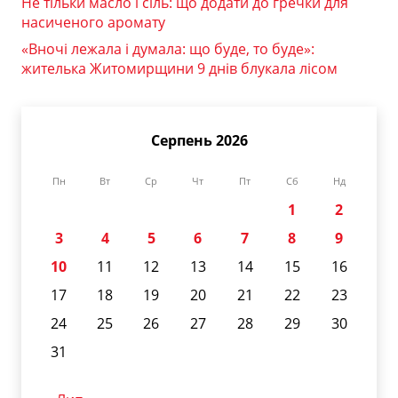
Не тільки масло і сіль: що додати до гречки для
насиченого аромату
«Вночі лежала і думала: що буде, то буде»:
жителька Житомирщини 9 днів блукала лісом
Серпень 2026
Пн
Вт
Ср
Чт
Пт
Сб
Нд
1
2
3
4
5
6
7
8
9
10
11
12
13
14
15
16
17
18
19
20
21
22
23
24
25
26
27
28
29
30
31