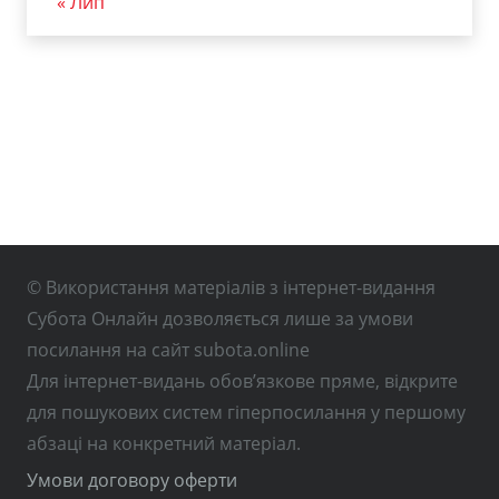
« Лип
© Використання матеріалів з інтернет-видання
Субота Онлайн дозволяється лише за умови
посилання на сайт subota.online
Для інтернет-видань обов’язкове пряме, відкрите
для пошукових систем гіперпосилання у першому
абзаці на конкретний матеріал.
Умови договору оферти