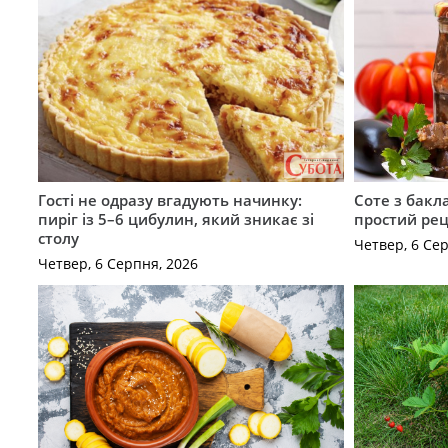
Гості не одразу вгадують начинку:
Соте з бакл
пиріг із 5–6 цибулин, який зникає зі
простий рец
столу
Четвер, 6 Се
Четвер, 6 Серпня, 2026