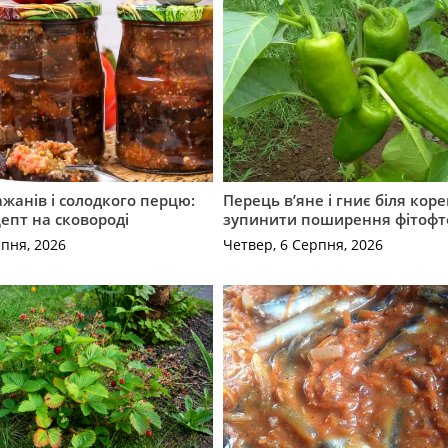
ажанів і солодкого перцю:
Перець в’яне і гниє біля коре
епт на сковороді
зупинити поширення фітофт
рпня, 2026
Четвер, 6 Серпня, 2026