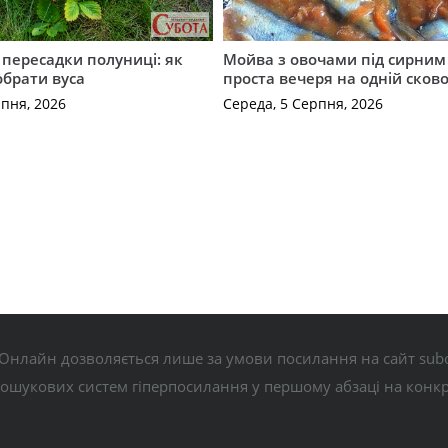
с пересадки полуниці: як
Мойва з овочами під сирним 
обрати вуса
проста вечеря на одній сков
рпня, 2026
Середа, 5 Серпня, 2026
Онлайн дозволяється лише за умови посилання на сайт subo
пошукових систем гіперпосилання у першому абзаці на конк