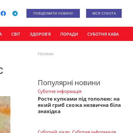
ПОВІДОМИТИ НОВИНУ
МОЯ СУБОТА
А
СВІТ
ЗДОРОВ’Я
ПОРАДИ
СУБОТНЯ КАВА
РЕКЛАМА
с
Популярні новини
Суботня інформація
Росте купками під тополею: на
який гриб схожа незвична біла
знахідка
Суботній лікар
,
Суботня інформація