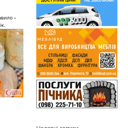
авило –
ік.