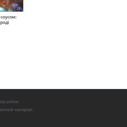
соусом:
ороді
ta.online
ретний матеріал.