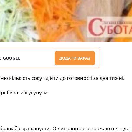
В GOOGLE
ДОДАТИ ЗАРАЗ
 кількість соку і дійти до готовності за два тижні.
робувати її усунути.
браний сорт капусти. Овоч раннього врожаю не годит