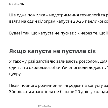
взагалі.
Ще одна помилка – недотримання технології та ре
взяти на один кілограм капусти 20-25 г великої со
Буває і так, що капуста не пускає сік через те, що ї
Якщо капуста не пустила сік
У такому разі заготівлю заливають розсолом. Дл
один літр охолодженої кип’яченої води додають 1 с
цукру.
Після повного розчинення інгредієнтів капусту 
Зберігається заготівля не більше 20 днів у холод
РЕКЛАМА