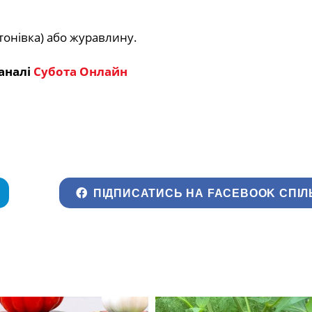
тонівка) або журавлину.
аналі
Субота Онлайн
ПІДПИСАТИСЬ НА FACEBOOK СПІЛ