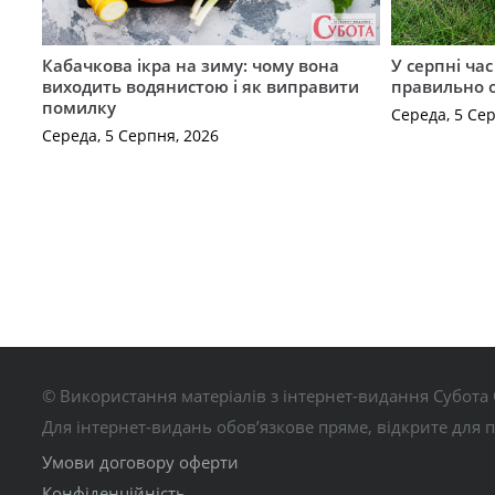
Кабачкова ікра на зиму: чому вона
У серпні ча
виходить водянистою і як виправити
правильно 
помилку
Середа, 5 Се
Середа, 5 Серпня, 2026
© Використання матеріалів з інтернет-видання Субота 
Для інтернет-видань обов’язкове пряме, відкрите для 
Умови договору оферти
Конфіденційність