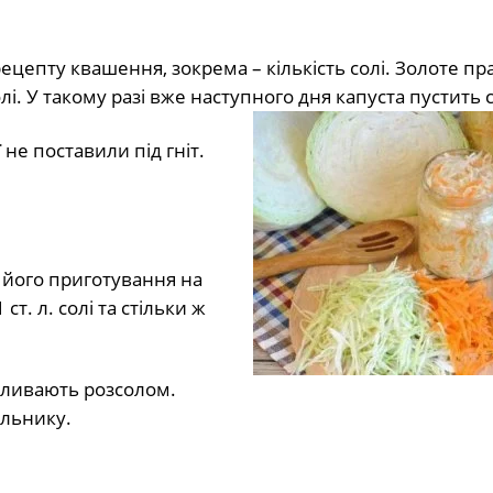
цепту квашення, зокрема – кількість солі. Золоте пр
лі. У такому разі вже наступного дня капуста пустить с
ї не поставили під гніт.
я його приготування на
т. л. солі та стільки ж
заливають розсолом.
ильнику.