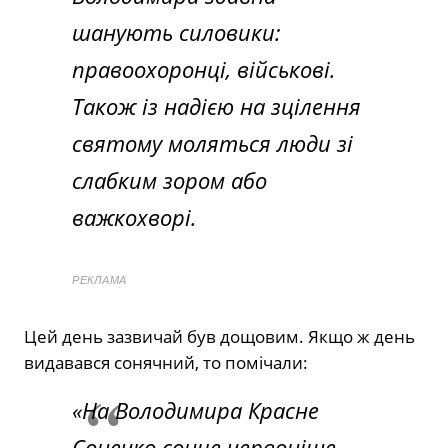
шанують силовики:
правоохоронці, військові.
Також із надією на зцілення
святому моляться люди зі
слабким зором або
важкохворі.
РЕКЛАМА
Цей день зазвичай був дощовим. Якщо ж день
видавався сонячний, то помічали:
«
На Володимира Красне
Сонечко сонце червоніше