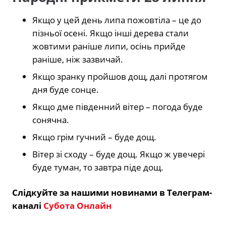
Якщо у цей день липа пожовтіла – це до
пізньої осені. Якщо інші дерева стали
жовтими раніше липи, осінь прийде
раніше, ніж зазвичай.
Якщо зранку пройшов дощ, далі протягом
дня буде сонце.
Якщо дме південний вітер – погода буде
сонячна.
Якщо грім гучний – буде дощ.
Вітер зі сходу – буде дощ. Якщо ж увечері
буде туман, то завтра піде дощ.
Слідкуйте за нашими новинами в Телеграм-
каналі
Субота Онлайн