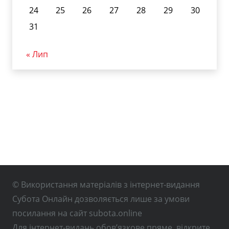
24
25
26
27
28
29
30
31
« Лип
© Використання матеріалів з інтернет-видання
Субота Онлайн дозволяється лише за умови
посилання на сайт subota.online
Для інтернет-видань обов’язкове пряме, відкрите