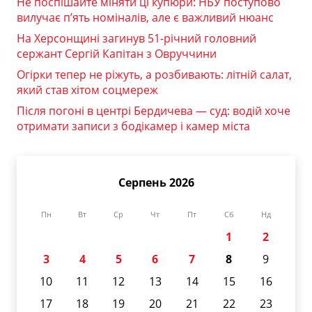
Не поспішайте міняти ці купюри: НБУ поступово
вилучає п’ять номіналів, але є важливий нюанс
На Херсонщині загинув 51-річний головний
сержант Сергій Капітан з Овруччини
Огірки тепер не ріжуть, а розбивають: літній салат,
який став хітом соцмереж
Після погоні в центрі Бердичева — суд: водій хоче
отримати записи з бодікамер і камер міста
Серпень 2026
Пн
Вт
Ср
Чт
Пт
Сб
Нд
1
2
3
4
5
6
7
8
9
10
11
12
13
14
15
16
17
18
19
20
21
22
23