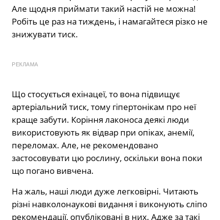
Але щодня приймати такий настій не можна!
Робіть це раз на тиждень, і намагайтеся різко не
знижувати тиск.
РЕКЛАМА
Що стосується ехінацеї, то вона підвищує
артеріальний тиск, тому гіпертонікам про неї
краще забути. Коріння лаконоса деякі люди
використовують як відвар при опіках, анемії,
переломах. Але, не рекомендовано
застосовувати цю рослину, оскільки вона поки
що погано вивчена.
На жаль, наші люди дуже легковірні. Читають
різні навколонаукові видання і виконують сліпо
рекомендації, опубліковані в них. Адже за такі