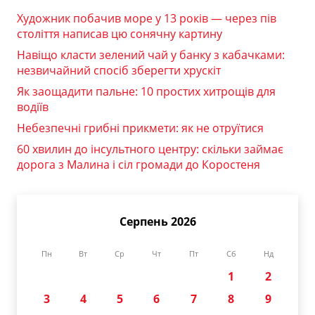
Художник побачив море у 13 років — через пів
століття написав цю сонячну картину
Навіщо класти зелений чай у банку з кабачками:
незвичайний спосіб зберегти хрускіт
Як заощадити пальне: 10 простих хитрощів для
водіїв
Небезпечні грибні прикмети: як не отруїтися
60 хвилин до інсультного центру: скільки займає
дорога з Малина і сіл громади до Коростеня
Серпень 2026
Пн
Вт
Ср
Чт
Пт
Сб
Нд
1
2
3
4
5
6
7
8
9