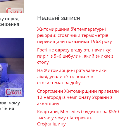
Недавні записи
ну перед
ереження
Житомирщина б’є температурні
рекорди: стовпчики термометрів
перевищили показники 1963 року
Гості не одразу вгадують начинку:
пиріг із 5–6 цибулин, який зникає зі
столу
На Житомирщині рятувальники
ліквідували п’ять пожеж в
екосистемах за добу
Спортсмени Житомирщини привезли
12 нагород із чемпіонату України з
ова: чому
акватлону
ьгін на
Квартири, Mercedes і будинок за $550
тисяч: у чому підозрюють
Стефанішину