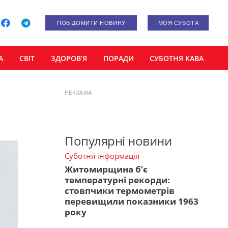
ПОВІДОМИТИ НОВИНУ
МОЯ СУБОТА
А
СВІТ
ЗДОРОВ’Я
ПОРАДИ
СУБОТНЯ КАВА
РЕКЛАМА
Популярні новини
Суботня інформація
Житомирщина б’є
температурні рекорди:
стовпчики термометрів
перевищили показники 1963
року