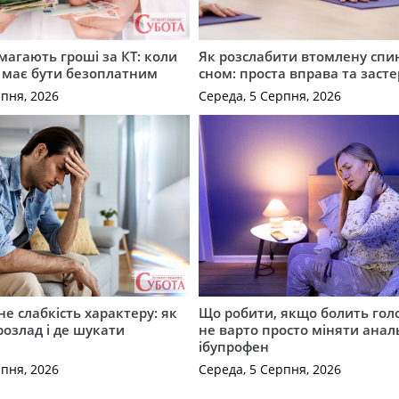
имагають гроші за КТ: коли
Як розслабити втомлену спи
 має бути безоплатним
сном: проста вправа та заст
рпня, 2026
Середа, 5 Серпня, 2026
не слабкість характеру: як
Що робити, якщо болить гол
розлад і де шукати
не варто просто міняти анал
ібупрофен
рпня, 2026
Середа, 5 Серпня, 2026