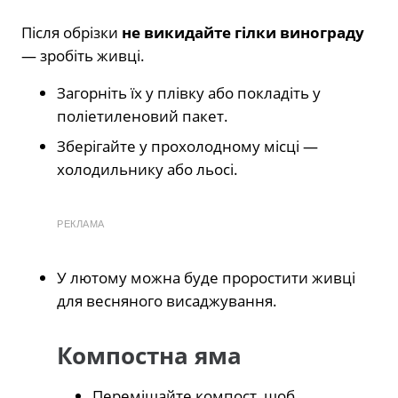
Після обрізки
не викидайте гілки винограду
— зробіть живці.
Загорніть їх у плівку або покладіть у
поліетиленовий пакет.
Зберігайте у прохолодному місці —
холодильнику або льосі.
РЕКЛАМА
У лютому можна буде проростити живці
для весняного висаджування.
Компостна яма
Перемішайте компост, щоб