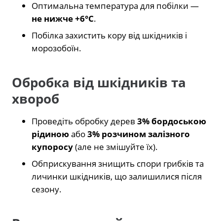
Оптимальна температура для побілки —
не нижче +6°C
.
Побілка захистить кору від шкідників і
морозобоїн.
Обробка від шкідників та
хвороб
Проведіть обробку дерев
3% бордоською
рідиною
або
3% розчином залізного
купоросу
(але не змішуйте їх).
Обприскування знищить спори грибків та
личинки шкідників, що залишилися після
сезону.