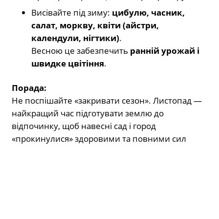
Висівайте під зиму:
цибулю, часник,
салат, моркву, квіти (айстри,
календули, нігтики)
.
Весною це забезпечить
ранній урожай і
швидке цвітіння
.
Порада:
Не поспішайте «закривати сезон». Листопад —
найкращий час підготувати землю до
відпочинку, щоб навесні сад і город
«прокинулися» здоровими та повними сил