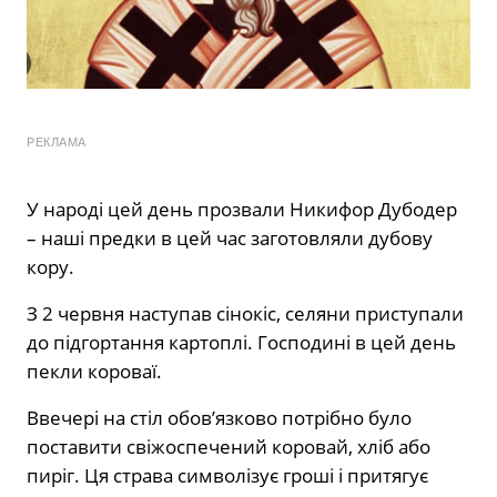
РЕКЛАМА
У народі цей день прозвали Никифор Дубодер
– наші предки в цей час заготовляли дубову
кору.
З 2 червня наступав сінокіс, селяни приступали
до підгортання картоплі. Господині в цей день
пекли короваї.
Ввечері на стіл обов’язково потрібно було
поставити свіжоспечений коровай, хліб або
пиріг. Ця страва символізує гроші і притягує