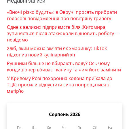
Недавні записи
«Вночі різко будить»: в Овручі просять прибрати
голосові повідомлення про повітряну тривогу
Одне з великих підприємств біля Житомира
зупиняється після атаки: коли відновить роботу —
невідомо
Хліб, який можна зім’яти як хмаринку: TikTok
підхопив новий кулінарний хіт
Рушники більше не вбирають воду? Ось чому
кондиціонер вбиває тканину та чим його замінити
У Кривому Розі похоронна колона приїхала до
ТЦК: просили відпустити сина попрощатися з
матір’ю
Серпень 2026
Пн
Вт
Ср
Чт
Пт
Сб
Нд