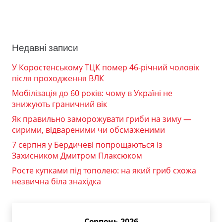
Недавні записи
У Коростенському ТЦК помер 46-річний чоловік
після проходження ВЛК
Мобілізація до 60 років: чому в Україні не
знижують граничний вік
Як правильно заморожувати гриби на зиму —
сирими, відвареними чи обсмаженими
7 серпня у Бердичеві попрощаються із
Захисником Дмитром Плаксюком
Росте купками під тополею: на який гриб схожа
незвична біла знахідка
Серпень 2026