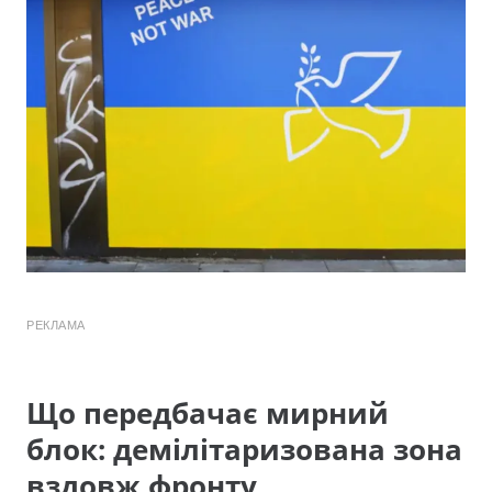
РЕКЛАМА
Що передбачає мирний
блок: демілітаризована зона
вздовж фронту