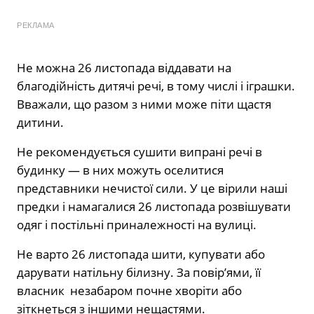
РЕКЛАМА
Не можна 26 листопада віддавати на
благодійність дитячі речі, в тому числі і іграшки.
Вважали, що разом з ними може піти щастя
дитини.
Не рекомендується сушити випрані речі в
будинку — в них можуть оселитися
представники нечистої сили. У це вірили наші
предки і намагалися 26 листопада розвішувати
одяг і постільні приналежності на вулиці.
Не варто 26 листопада шити, купувати або
дарувати натільну білизну. За повір’ями, її
власник незабаром почне хворіти або
зіткнеться з іншими нещастями.