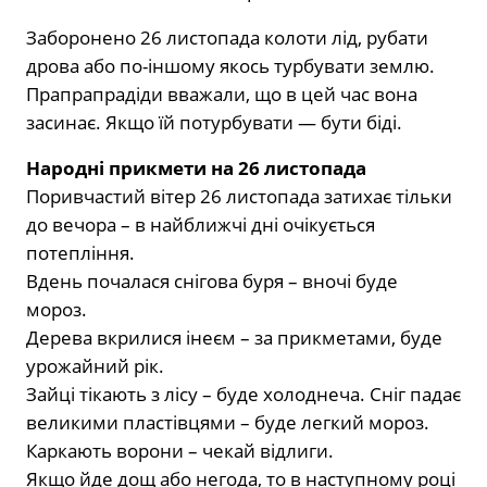
Заборонено 26 листопада колоти лід, рубати
дрова або по-іншому якось турбувати землю.
Прапрапрадіди вважали, що в цей час вона
засинає. Якщо їй потурбувати — бути біді.
Народні прикмети на 26 листопада
Поривчастий вітер 26 листопада затихає тільки
до вечора – в найближчі дні очікується
потепління.
Вдень почалася снігова буря – вночі буде
мороз.
Дерева вкрилися інеєм – за прикметами, буде
урожайний рік.
Зайці тікають з лісу – буде холоднеча. Сніг падає
великими пластівцями – буде легкий мороз.
Каркають ворони – чекай відлиги.
Якщо йде дощ або негода, то в наступному році