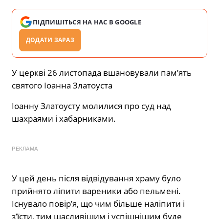
ПІДПИШІТЬСЯ НА НАС В GOOGLE
ДОДАТИ ЗАРАЗ
У церкві 26 листопада вшановували пам’ять
святого Іоанна Златоуста
Іоанну Златоусту молилися про суд над
шахраями і хабарниками.
РЕКЛАМА
У цей день після відвідування храму було
прийнято ліпити вареники або пельмені.
Існувало повір’я, що чим більше наліпити і
з’їсти, тим щасливішим і успішнішим буде