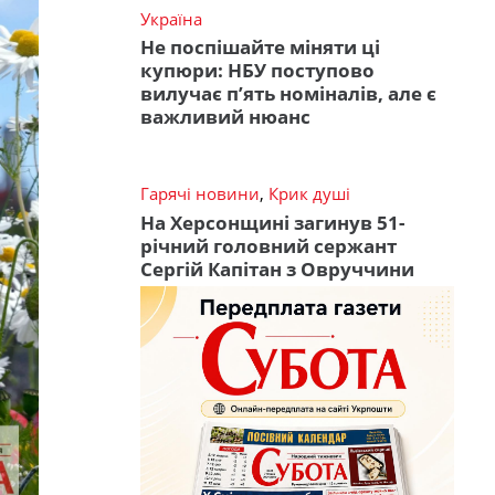
Україна
Не поспішайте міняти ці
купюри: НБУ поступово
вилучає п’ять номіналів, але є
важливий нюанс
Гарячі новини
,
Крик душі
На Херсонщині загинув 51-
річний головний сержант
Сергій Капітан з Овруччини