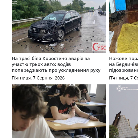
На трасі біля Коростеня аварія за
Ножове пора
участю трьох авто: водіїв
на Бердичів
попереджають про ускладнення руху
підозрюван
П’ятниця, 7 Серпня, 2026
П’ятниця, 7 С