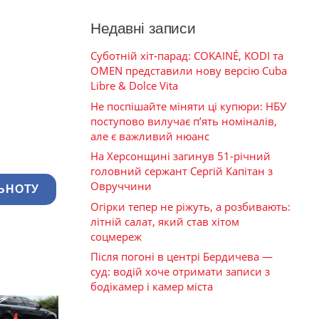
Недавні записи
Суботній хіт-парад: COKAINÉ, KODI та
OMEN представили нову версію Cuba
Libre & Dolce Vita
Не поспішайте міняти ці купюри: НБУ
поступово вилучає п’ять номіналів,
але є важливий нюанс
На Херсонщині загинув 51-річний
головний сержант Сергій Капітан з
Овруччини
ЬНОТУ
Огірки тепер не ріжуть, а розбивають:
літній салат, який став хітом
соцмереж
Після погоні в центрі Бердичева —
суд: водій хоче отримати записи з
бодікамер і камер міста