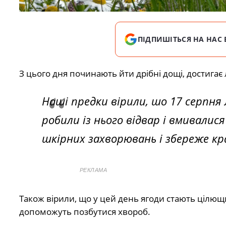
ПІДПИШІТЬСЯ НА НАС 
З цього дня починають йти дрібні дощі, достигає 
Наші предки вірили, шо 17 серпн
робили із нього відвар і вмивали
шкірних захворювань і збереже кр
РЕКЛАМА
Також вірили, що у цей день ягоди стають цілющим
допоможуть позбутися хвороб.