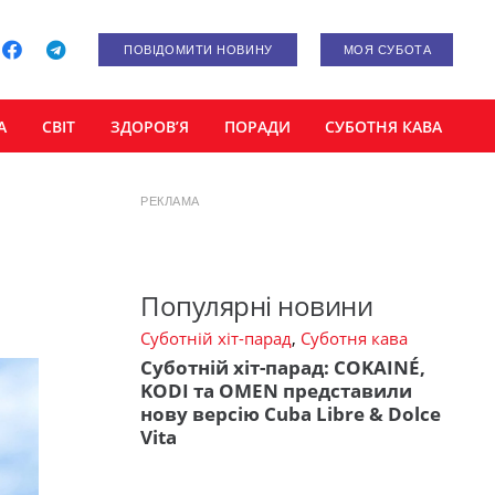
ПОВІДОМИТИ НОВИНУ
МОЯ СУБОТА
А
СВІТ
ЗДОРОВ’Я
ПОРАДИ
СУБОТНЯ КАВА
РЕКЛАМА
Популярні новини
Суботній хіт-парад
,
Суботня кава
Суботній хіт-парад: COKAINÉ,
KODI та OMEN представили
нову версію Cuba Libre & Dolce
Vita