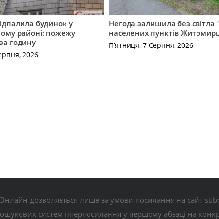
ідпалила будинок у
Негода залишила без світла 
ому районі: пожежу
населених пунктів Житоми
 за годину
П’ятниця, 7 Серпня, 2026
ерпня, 2026
Онлайн дозволяється лише за умови посилання на сайт subo
пошукових систем гіперпосилання у першому абзаці на конк