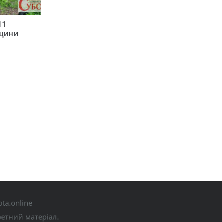
11
рщини
ta.online
ретний матеріал.