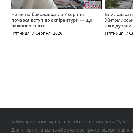
Не як на бакалаврат: з 7 серпня
Блискавка п
почався вступ до аспірантури — що
Житомирськ
важливо знати
ліквідували
П’ятниця, 7 Серпня, 2026
П’ятниця, 7 С
© Використання матеріалів з інтернет-видання Субота 
Для інтернет-видань обов’язкове пряме, відкрите для 