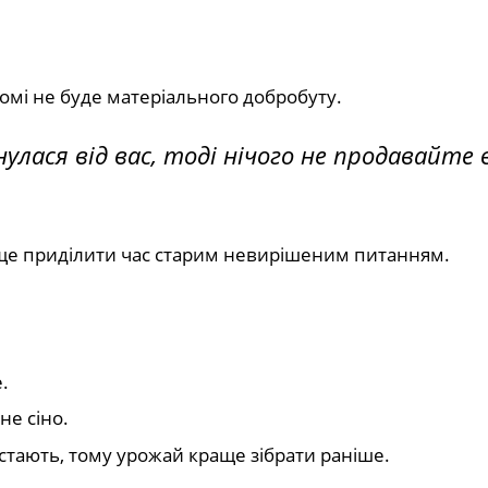
домі не буде матеріального добробуту.
улася від вас, тоді нічого не продавайте 
аще приділити час старим невирішеним питанням.
.
е сіно.
остають, тому урожай краще зібрати раніше.