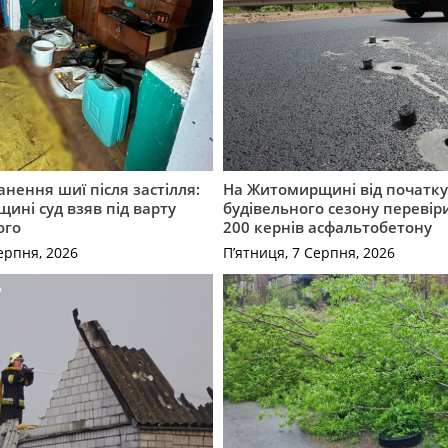
нення шиї після застілля:
На Житомирщині від початк
щині суд взяв під варту
будівельного сезону перевір
ого
200 кернів асфальтобетону
ерпня, 2026
П’ятниця, 7 Серпня, 2026