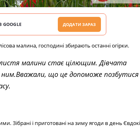
В GOOGLE
ДОДАТИ ЗАРАЗ
лісова малина, господині збирають останні огірки.
я листя малини стає цілющим. Дівчата
ся ним.Вважали, що це допоможе позбутися
асу.
и. Зібрані і приготовані на зиму ягоди в день Євдокі