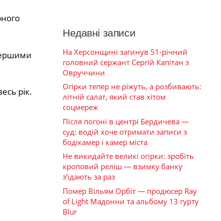
рного
Недавні записи
На Херсонщині загинув 51-річний
 першими
головний сержант Сергій Капітан з
Овруччини
Огірки тепер не ріжуть, а розбивають:
есь рік.
літній салат, який став хітом
соцмереж
Після погоні в центрі Бердичева —
суд: водій хоче отримати записи з
бодікамер і камер міста
Не викидайте великі огірки: зробіть
кроповий реліш — взимку банку
з’їдають за раз
Помер Вільям Орбіт — продюсер Ray
of Light Мадонни та альбому 13 гурту
Blur