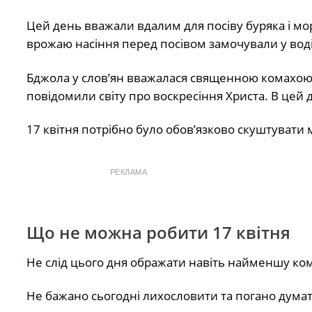
Цей день вважали вдалим для посіву буряка і мор
врожаю насіння перед посівом замочували у воді,
Бджола у слов’ян вважалася священною комахою,
повідомили світу про воскресіння Христа. В цей
17 квітня потрібно було обов’язково скуштувати 
РЕКЛАМА
Що не можна робити 17 квітня
Не слід цього дня ображати навіть найменшу ко
Не бажано сьогодні лихословити та погано думат