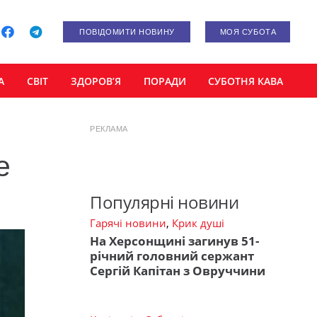
ПОВІДОМИТИ НОВИНУ
МОЯ СУБОТА
А
СВІТ
ЗДОРОВ’Я
ПОРАДИ
СУБОТНЯ КАВА
РЕКЛАМА
е
Популярні новини
Гарячі новини
,
Крик душі
На Херсонщині загинув 51-
річний головний сержант
Сергій Капітан з Овруччини