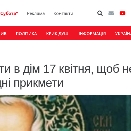
“Субота”
Реклама
Контакти
ЗИВ
ПОЛІТИКА
КРИК ДУШІ
ІНФОРМАЦІЯ
УКРАЇН
 в дім 17 квітня, щоб н
дні прикмети