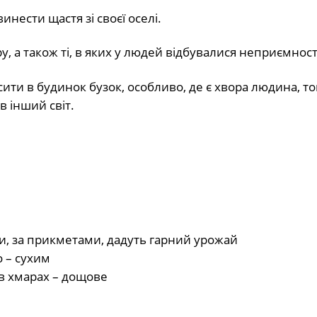
инести щастя зі своєї оселі.
, а також ті, в яких у людей відбувалися неприємност
ти в будинок бузок, особливо, де є хвора людина, том
в інший світ.
ни, за прикметами, дадуть гарний урожай
о – сухим
 в хмарах – дощове