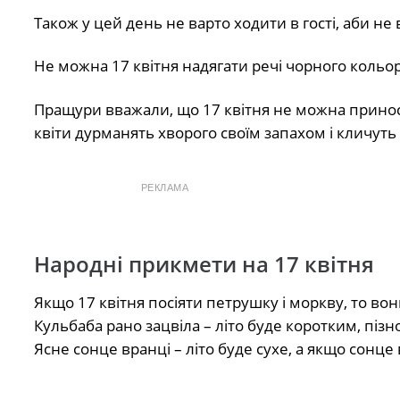
Також у цей день не варто ходити в гості, аби не в
Не можна 17 квітня надягати речі чорного кольору
Пращури вважали, що 17 квітня не можна приноси
квіти дурманять хворого своїм запахом і кличуть 
РЕКЛАМА
Народні прикмети на 17 квітня
Якщо 17 квітня посіяти петрушку і моркву, то во
Кульбаба рано зацвіла – літо буде коротким, пізн
Ясне сонце вранці – літо буде сухе, а якщо сонце