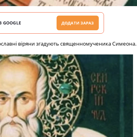
В GOOGLE
ДОДАТИ ЗАРАЗ
ославні віряни згадують священномученика Симеона.