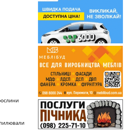
 рослини
запилювали