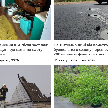
нення шиї після застілля:
На Житомирщині від початк
щині суд взяв під варту
будівельного сезону перевір
ого
200 кернів асфальтобетону
ерпня, 2026
П’ятниця, 7 Серпня, 2026