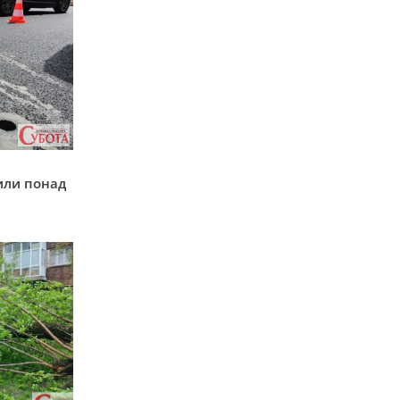
у
или понад