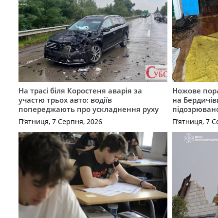
На трасі біля Коростеня аварія за
Ножове пора
участю трьох авто: водіїв
на Бердичів
попереджають про ускладнення руху
підозрюван
П’ятниця, 7 Серпня, 2026
П’ятниця, 7 С