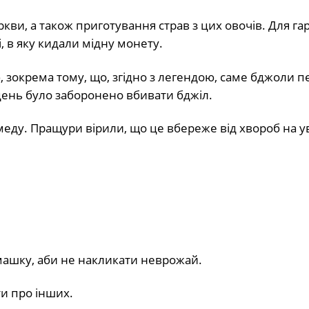
кви, а також приготування страв з цих овочів. Для га
 в яку кидали мідну монету.
 зокрема тому, що, згідно з легендою, саме бджоли
 день було заборонено вбивати бджіл.
меду. Пращури вірили, що це вбереже від хвороб на ув
машку, аби не накликати неврожай.
и про інших.