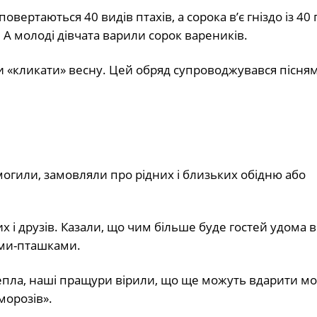
вертаються 40 видів птахів, а сорока в’є гніздо із 40 
 А молоді дівчата варили сорок вареників.
ли «кликати» весну. Цей обряд супроводжувався пісня
огили, замовляли про рідних і близьких обідню або
их і друзів. Казали, що чим більше буде гостей удома 
ами-пташками.
епла, наші пращури вірили, що ще можуть вдарити мо
морозів».