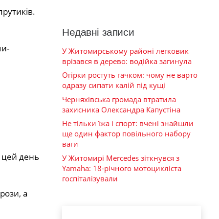
прутиків.
Недавні записи
ми-
У Житомирському районі легковик
врізався в дерево: водійка загинула
Огірки ростуть гачком: чому не варто
одразу сипати калій під кущі
Черняхівська громада втратила
захисника Олександра Капустіна
Не тільки їжа і спорт: вчені знайшли
ще один фактор повільного набору
ваги
в цей день
У Житомирі Mercedes зіткнувся з
Yamaha: 18-річного мотоцикліста
госпіталізували
рози, а