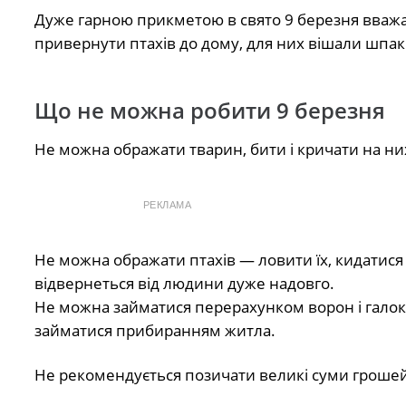
Дуже гарною прикметою в свято 9 березня вважає
привернути птахів до дому, для них вішали шпакі
Що не можна робити 9 березня
Не можна ображати тварин, бити і кричати на них
РЕКЛАМА
Не можна ображати птахів — ловити їх, кидатися в
відвернеться від людини дуже надовго.
Не можна займатися перерахунком ворон і галок
займатися прибиранням житла.
Не рекомендується позичати великі суми грошей,