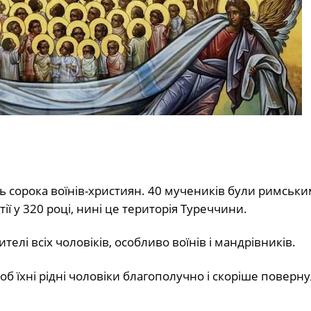
ь сорока воїнів-християн. 40 мучеників були римськ
тії у 320 році, нині це територія Туреччини.
елі всіх чоловіків, особливо воїнів і мандрівників.
об їхні рідні чоловіки благополучно і скоріше поверну