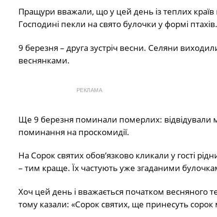
Пращури вважали, що у цей день із теплих країв по
Господині пекли на свято булочки у формі птахів.
9 березня – друга зустріч весни. Селяни виходи
веснянками.
РЕКЛАМА
Ще 9 березня поминали померлих: відвідували м
поминання на проскомидії.
На Сорок святих обов’язково кликали у гості рідн
– тим краще. Їх частують уже згаданими булочк
Хоч цей день і вважається початком весняного т
тому казали: «Сорок святих, ще принесуть сорок 