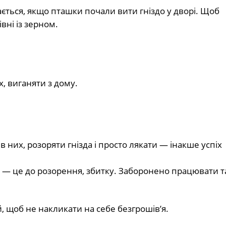
ться, якщо пташки почали вити гніздо у дворі. Щоб
вні із зерном.
, виганяти з дому.
 них, розоряти гнізда і просто лякати — інакше успіх
 — це до розорення, збитку. Заборонено працювати т
 щоб не накликати на себе безгрошів’я.