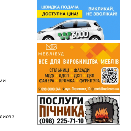
ими
лися з