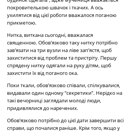
покровителькою швачок і ткачих. А ось
ухилятися від цієї роботи вважалося поганою
прикметою.
Нитка, виткана сьогодні, вважалася
священною. Обов’язково таку нитку потрібно
зав’язати на три вузли на ліве зап’ястя, щоб
захиститися від проблем та пристріту. Першу
спрядену нитку одягали на руку дітям, щоб
захистити їх від поганого ока.
Поки ткали, обов’язково співали, спілкувалися,
видавали один одному “секретики”. Нерідко на
такі вечорниці заглядали молоді люди,
придивлялися до наречених.
Обов’язково потрібно до цієї дати завершити всі
справи, що почалися раніше. Крім того, якщо у