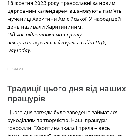
18 жовтня 2023 року православні за новим
церковним календарем вшановують пам’ять
мучениці Харитини Амісійської. У народі цей
день називали Харитининим.
Під час підготовки матеріалу
використовувалися джерела: сайт ПЦУ,
DayToday.
РЕКЛАМА
Традиції цього дня від наших
пращурів
Цього дня завжди було заведено займатися
рукоділлям та творчістю. Наші пращури
говорили: “Харитина ткала і пряла – весь
будинок одягала”, адже мучениця вважається