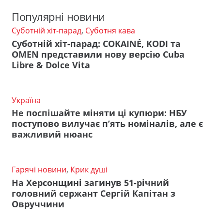
Популярні новини
Суботній хіт-парад
,
Суботня кава
Суботній хіт-парад: COKAINÉ, KODI та
OMEN представили нову версію Cuba
Libre & Dolce Vita
Україна
Не поспішайте міняти ці купюри: НБУ
поступово вилучає п’ять номіналів, але є
важливий нюанс
Гарячі новини
,
Крик душі
На Херсонщині загинув 51-річний
головний сержант Сергій Капітан з
Овруччини