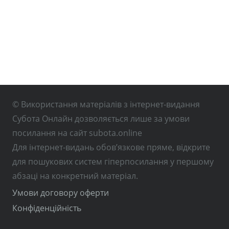
© Використання матеріалів з інтернет-видання
Субота Онлайн дозволяється лише за умови
посилання на сайт subota.online
Для інтернет-видань обов’язкове пряме, відкрите
для пошукових систем гіперпосилання у першому
абзаці на конкретний матеріал.
Умови договору оферти
Конфіденційність