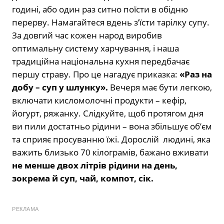
годині, або один раз ситно поїсти в обідню
перерву. Намагайтеся вдень з’їсти тарілку супу.
За довгий час кожен народ виробив
оптимальну систему харчування, і наша
традиційна національна кухня передбачає
першу страву. Про це нагадує приказка:
«Раз на
добу – суп у шлунку».
Вечеря має бути легкою,
включати кисломолочні продукти – кефір,
йогурт, ряжанку. Слідкуйте, щоб протягом дня
ви пили достатньо рідини – вона збільшує об’єм
та сприяє просуванню їжі. Дорослій людині, яка
важить близько 70 кілограмів, бажано вживати
не менше двох літрів рідини на день,
зокрема й суп, чай, компот, сік.
РЕКЛАМА