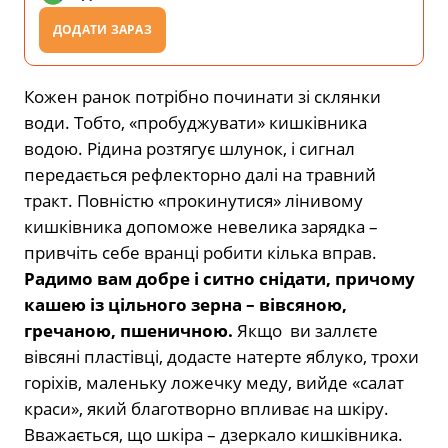
ДОДАТИ ЗАРАЗ
Кожен ранок потрібно починати зі склянки
води. Тобто, «пробуджувати» кишківника
водою. Рідина розтягує шлунок, і сигнал
передається рефлекторно далі на травний
тракт. Повністю «прокинутися» лінивому
кишківника допоможе невелика зарядка –
привчіть себе вранці робити кілька вправ.
Радимо вам добре і ситно снідати, причому
кашею із цільного зерна – вівсяною,
гречаною, пшеничною.
Якщо ви заллєте
вівсяні пластівці, додасте натерте яблуко, трохи
горіхів, маленьку ложечку меду, вийде «салат
краси», який благотворно впливає на шкіру.
Вважається, що шкіра – дзеркало кишківника.