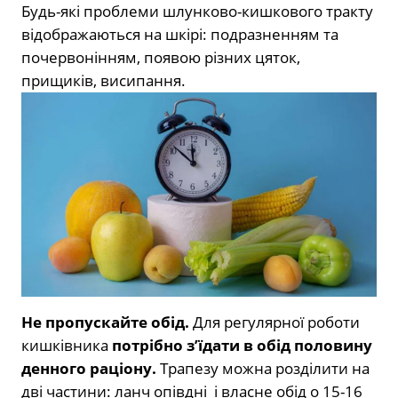
Будь-які проблеми шлунково-кишкового тракту
відображаються на шкірі: подразненням та
почервонінням, появою різних цяток,
прищиків, висипання.
Не пропускайте обід.
Для регулярної роботи
кишківника
потрібно з’їдати в обід половину
денного раціону.
Трапезу можна розділити на
дві частини: ланч опівдні і власне обід о 15-16