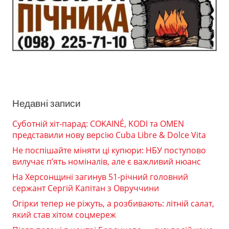
Недавні записи
Суботній хіт-парад: COKAINÉ, KODI та OMEN
представили нову версію Cuba Libre & Dolce Vita
Не поспішайте міняти ці купюри: НБУ поступово
вилучає п’ять номіналів, але є важливий нюанс
На Херсонщині загинув 51-річний головний
сержант Сергій Капітан з Овруччини
Огірки тепер не ріжуть, а розбивають: літній салат,
який став хітом соцмереж